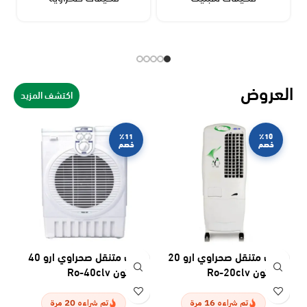
العروض
اكتشف المزيد
٪11
٪10
خصم
خصم
مكيف متنقل صحراوي ارو 20
مكيف متنقل صحراوي ارو 40
مكي
لتر كرتون Ro-20clv
لتر كرتون Ro-40clv
6H
20
16
تم شراءه
مرة
تم شراءه
مرة