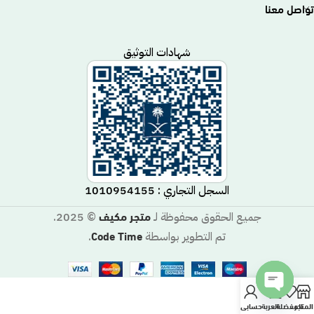
تواصل معنا
شهادات التوثيق
السجل التجاري : 1010954155
متجر مكيف
جميع الحقوق محفوظة لـ
© 2025.
Code Time
تم التطوير بواسطة
.
Open
المتجر
المفضلة
العربة
حسابي