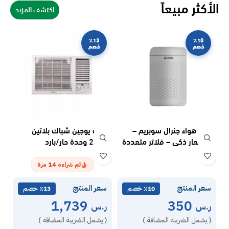
الأكثر مبيعاً
اكتشف المزيد
٪13
٪10
خصم
خصم
منقى هواء جنرال سوبريم –
مكيف يوجين شباك بلاتين
مكي
استشعار ذكي – فلاتر متعددة
20800 وحدة حار/بارد
– أبيض GSAP30M
UAWM24H
V3
14
تم شراءه
مرة
سعر المنتج
سعر المنتج
س
٪10 خصم
٪13 خصم
1,739
350
ر.س
ر.س
ر
( يشمل الضريبة المضافة )
( يشمل الضريبة المضافة )
(