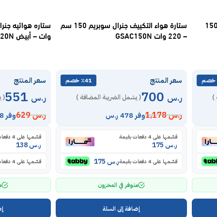
رة هواء 90 سم جنرال سوبريم – 150
ستارة هواء التكييف جنرال سوبريم 150 سم
– 220 وات GSAC150N
وات – أبيض GSAC120N
سعر المنتج
سعر المنتج
٪41 خصم
551
700
ر.س
ر.س
)
( يشمل الضريبة المضافة )
( 
ر.س
1,178
ر.س
629
وفر 478 ر.س
وفر 78 ر.س
قسّمها على 4 دفعات بقيمة
قسّمها على 4 دفعات بقيمة
ر.س
175
ر.س
138
ر.س
175
قسّمها على 4 دفعات بقيمة
قسّمها على 4 دفعات بقيمة
متوفر في المخزون
م
إضافة إلى السلة
إض