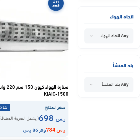
٪11
خصم
اتجاه الهواء
Any اتجاه الهواء
بلد المنشأ
Any بلد المنشأ
ستارة الهواء كيون 150 سم
KIAIC-1500
سعر المنتج
٪11 خصم
698
ر.س
( يشمل الضريبة المضافة 
ر.س
784
وفر 86 ر.س