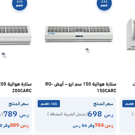
٪11
٪11
خصم
خصم
 220 وات
ستارة هوائية 150 سم ارو – أبيض RO-
200CARC
150CARC
سعر المنتج
سعر المنتج
٪11 خصم
789
698
ر.س
ر.س
)
( يشمل الضريبة المضافة )
( 
ر.س
784
ر.س
889
وفر 86 ر.س
وفر 100 ر.س