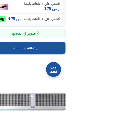
قسّمها على 4 دفعات بقيمة
ر.س
175
ر.س
175
قسّمها على 4 دفعات بقيمة
متوفر في المخزون
إضافة إلى السلة
٪11
خصم