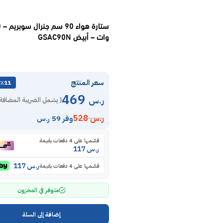
ستا
وات – أبيض GSAC90N
سعر المنتج
٪11 خصم
469
ر.س
( يشمل الضريبة المضافة 
ر.س
528
وفر 59 ر.س
قسّمها على 4 دفعات بقيمة
ر.س
117
ر.س
117
قسّمها على 4 دفعات بقيمة
متوفر في المخزون
إضافة إلى السلة