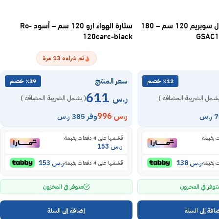
ستاره هوائيه جنرال سوبريم 120 سم – 180
ستارة الهواء ارو 120 سم – أسود Ro-
120carc-black
13
تم شراءه
مرة
سعر المنتج
٪12 خصم
٪39 خصم
611
ر.س
يشمل الضريبة المضافة )
( يشمل الضريبة المضافة )
ر.س
996
وفر 385 ر.س
قسّمها على 4 دفعات بقيمة
ر.س
153
ر.س
138
ر.س
153
قسّمها على 4 دفعات بقيمة
توفر في المخزون
متوفر في المخزون
افة إلى السلة
إضافة إلى السلة