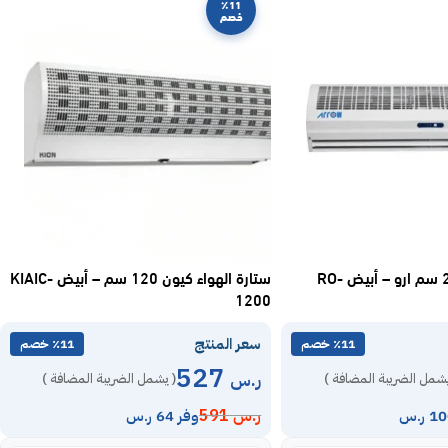
٪11
خصم
ستارة هوائية 200 سم ارو – أبيض RO-
ستارة الهواء كيون 120 سم – أبيض KIAIC-
1200
سعر المنتج
٪11 خصم
٪11 خصم
527
ر.س
يشمل الضريبة المضافة )
( يشمل الضريبة المضافة )
ر.س
591
وفر 64 ر.س