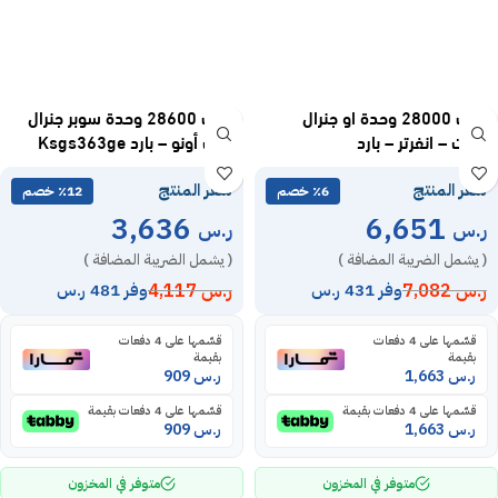
مكيف 28000 وحدة او جنرال
مكيف 28600 وحدة سوبر جنرال
سبليت – انفرتر – بارد
سبلت أونو – بارد Ksgs363ge
ASSH30CXTAZ
سعر المنتج
سعر المنتج
٪6 خصم
٪12 خصم
3,636
6,651
ر.س
ر.س
( يشمل الضريبة المضافة )
( يشمل الضريبة المضافة )
ر.س
7,082
ر.س
4,117
وفر 431 ر.س
وفر 481 ر.س
قسّمها على 4 دفعات
قسّمها على 4 دفعات
بقيمة
بقيمة
ر.س
1,663
ر.س
909
قسّمها على 4 دفعات بقيمة
قسّمها على 4 دفعات بقيمة
ر.س
1,663
ر.س
909
متوفر في المخزون
متوفر في المخزون