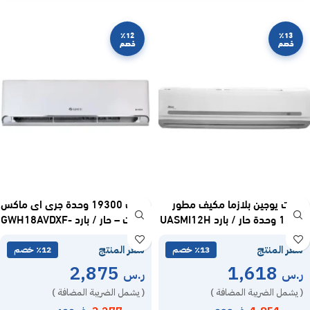
٪12
٪13
خصم
خصم
سبليت يوجين بلازما مكيف مطور
مكيف 19300 وحدة جرى اى ماكس
11900 وحدة حار / بارد UASMI12H
سبليت – حار / بارد GWH18AVDXF-
D6NTA1A
سعر المنتج
سعر المنتج
٪13 خصم
٪12 خصم
2,875
1,618
ر.س
ر.س
( يشمل الضريبة المضافة )
( يشمل الضريبة المضافة )