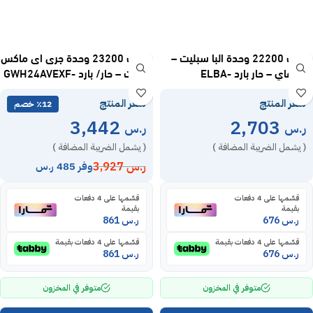
مكيف 22200 وحدة البا سبليت –
مكيف 23200 وحدة جرى اى ماكس
واي فاي – حار بارد ELBA-
سبليت – حار/ بارد GWH24AVEXF-
D6NTA1A
24HRB24
سعر المنتج
سعر المنتج
٪12 خصم
3,442
2,703
ر.س
ر.س
( يشمل الضريبة المضافة )
( يشمل الضريبة المضافة )
ر.س
3,927
وفر 485 ر.س
قسّمها على 4 دفعات
قسّمها على 4 دفعات
بقيمة
بقيمة
ر.س
676
ر.س
861
قسّمها على 4 دفعات بقيمة
قسّمها على 4 دفعات بقيمة
ر.س
676
ر.س
861
متوفر في المخزون
متوفر في المخزون