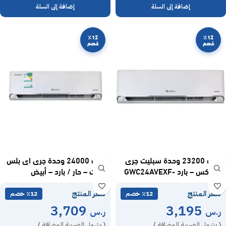
إضافة إلى السلة
إضافة إلى السلة
٪12
٪12
خصم
خصم
مكيف 23200 وحدة سبليت جرى
مكيف 24000 وحدة جرى اى بلس
اى ماكس – بارد GWC24AVEXF-
سبليت – حار / بارد – أبيض
GWH24AVEXF-S6DTA1A
D6NTA1A
سعر المنتج
سعر المنتج
٪12 خصم
٪12 خصم
3,709
3,195
ر.س
ر.س
( يشمل الضريبة المضافة )
( يشمل الضريبة المضافة )