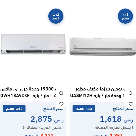
٪12
٪13
خصم
خصم
سبليت يوجين بلازما مكيف مطور
مكيف 19300 وحدة جرى اى ماكس
11900 وحدة حار / بارد UASMI12H
سبليت – حار / بارد GWH18AVDXF-
D6NTA1A
سعر المنتج
سعر المنتج
٪13 خصم
٪12 خصم
2,875
1,618
ر.س
ر.س
( يشمل الضريبة المضافة )
( يشمل الضريبة المضافة )
وفر 233 ر.س
وفر 402 ر.س