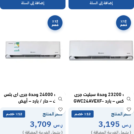
إضافة إلى السلة
إضافة إلى السلة
٪12
٪12
خصم
خصم
مكيف 23200 وحدة سبليت جرى
مكيف 24000 وحدة جرى اى بلس
اى ماكس – بارد GWC24AVEXF-
سبليت – حار / بارد – أبيض
GWH24AVEXF-S6DTA1A
D6NTA1A
سعر المنتج
سعر المنتج
٪12 خصم
٪12 خصم
3,709
3,195
ر.س
ر.س
( يشمل الضريبة المضافة )
( يشمل الضريبة المضافة )