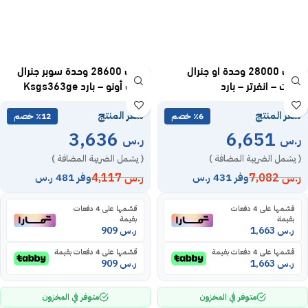
مكيف 28000 وحدة او جنرال
مكيف 28600 وحدة سوبر جنرال
سبليت – انفرتر – بارد
سبلت أونو – بارد Ksgs363ge
ASSH30CXTAZ
سعر المنتج
سعر المنتج
٪6 خصم
٪12 خصم
3,636
6,651
ر.س
ر.س
( يشمل الضريبة المضافة )
( يشمل الضريبة المضافة )
ر.س
7,082
ر.س
4,117
وفر 431 ر.س
وفر 481 ر.س
قسّمها على 4 دفعات
قسّمها على 4 دفعات
بقيمة
بقيمة
ر.س
1,663
ر.س
909
قسّمها على 4 دفعات بقيمة
قسّمها على 4 دفعات بقيمة
ر.س
1,663
ر.س
909
متوفر في المخزون
متوفر في المخزون