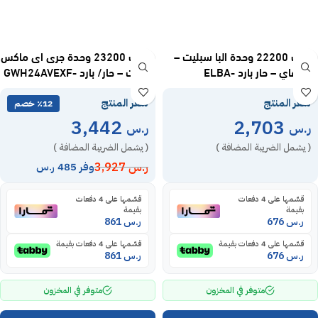
مكيف 22200 وحدة البا سبليت –
مكيف 23200 وحدة جرى اى ماكس
واي فاي – حار بارد ELBA-
سبليت – حار/ بارد GWH24AVEXF-
D6NTA1A
24HRB24
سعر المنتج
سعر المنتج
٪12 خصم
3,442
2,703
ر.س
ر.س
( يشمل الضريبة المضافة )
( يشمل الضريبة المضافة )
ر.س
3,927
وفر 485 ر.س
قسّمها على 4 دفعات
قسّمها على 4 دفعات
بقيمة
بقيمة
ر.س
676
ر.س
861
قسّمها على 4 دفعات بقيمة
قسّمها على 4 دفعات بقيمة
ر.س
676
ر.س
861
متوفر في المخزون
متوفر في المخزون