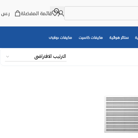
قائمة المفضلة
ر.س
0
ة
ستائر هوائية
مكيفات كاسيت
مكيفات دولابى