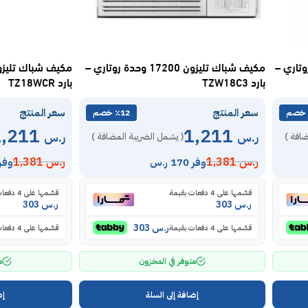
21200 وحدة روتاري –
مكيف شباك تليزون 17200 وحدة روتاري –
بارد TZW18C3
بارد TZ18WCR
سعر المنتج
سعر المنتج
٪12 خصم
1,211
1,211
ر.س
ر.س
ضافة )
( يشمل الضريبة المضافة )
ر.س
1,381
ر.س
1,381
وفر 170 ر.س
وفر 170 ر
قسّمها على 4 دفعات بقيمة
قسّمها على 4 دفعات بقيمة
ر.س
303
ر.س
303
ر.س
303
قسّمها على 4 دفعات بقيمة
قسّمها على 4 دفعات بقيمة
متوفر في المخزون
م
إضافة إلى السلة
إض