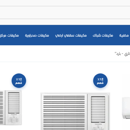
مخفية
مكيفات شباك
مكيفات سقفي ارضي
مكيفات صحراوية
مكيفات مركزي
ي - بارد”
٪12
٪12
خصم
خصم