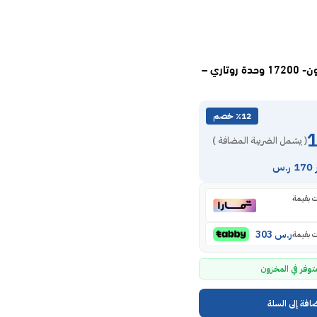
مكيف شباك تليزون- 17200 وحدة روتاري –
٪12 خصم
( يشمل الضريبة المضافة )
.س
ر.س
303
توفر في المخزون
افة إلى السلة