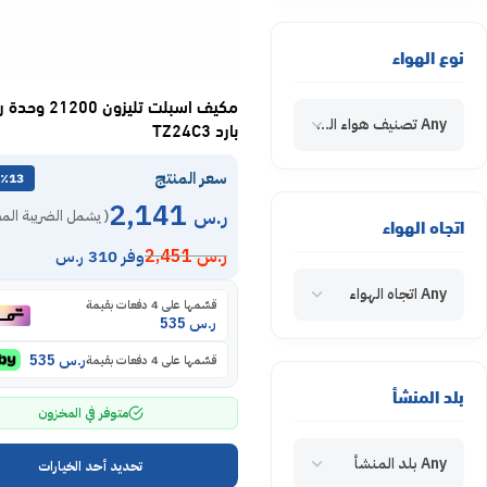
نوع الهواء
مكيف اسبلت تليزون 
Any تصنيف هواء المكيف
بارد TZ24C3
سعر المنتج
٪13 خصم
2,141
ر.س
( يشمل الضريبة الم
اتجاه الهواء
ر.س
2,451
وفر 310 ر.س
Any اتجاه الهواء
قسّمها على 4 دفعات بقيمة
ر.س
535
ر.س
535
قسّمها على 4 دفعات بقيمة
بلد المنشأ
متوفر في المخزون
Any بلد المنشأ
تحديد أحد الخيارات