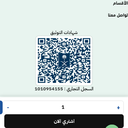
الأقسام
تواصل معنا
شهادات التوثيق
السجل التجاري : 1010954155
متجر مكيف
جميع الحقوق محفوظة لـ
© 2025.
-
+
Code Time
تم التطوير بواسطة
.
اشتري الان