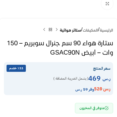
Click to enlarge
الرئيسية
المكيفات
ستائر هوائية
ستارة هواء 90 سم جنرال سوبريم – 150
وات – أبيض GSAC90N
سعر المنتج
٪11 خصم
469
ر.س
( يشمل الضريبة المضافة )
ر.س
528
وفر 59 ر.س
متوفر في المخزون