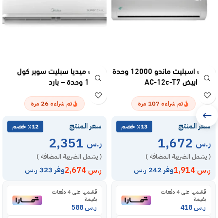
مكيف اسبليت ماندو 12000 وحدة
مكيف ميديا سبليت سوبر كول
– بارد ابيض AC-12c-T7
18300 وحدة – بارد
MSTS18CRNAG15
26
107
تم شراءه
مرة
تم شراءه
مرة
سعر المنتج
سعر المنتج
٪13 خصم
٪12 خصم
2,351
1,672
ر.س
ر.س
( يشمل الضريبة المضافة )
( يشمل الضريبة المضافة )
ر.س
1,914
ر.س
2,674
وفر 242 ر.س
وفر 323 ر.س
قسّمها على 4 دفعات
قسّمها على 4 دفعات
بقيمة
بقيمة
ر.س
418
ر.س
588