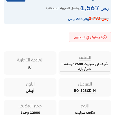
1,567
ر.س
( يشمل الضريبة المضافة )
ر.س
1,793
وفر 226 ر.س
غير متوفر في المخزون
الصنف
العلامة التجارية
مكيف ارو سبليت 12600وحدة –
ارو
حار / بارد
الموديل
اللون
RO-12SCD-H
أبيض
النوع
حجم المكيف
مكيف سبليت
12000 وحدة