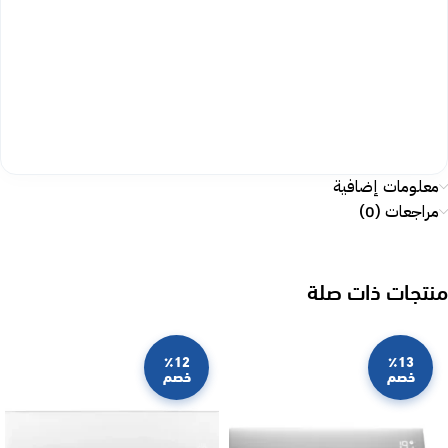
معلومات إضافية
مراجعات (0)
منتجات ذات صلة
٪12
٪13
خصم
خصم