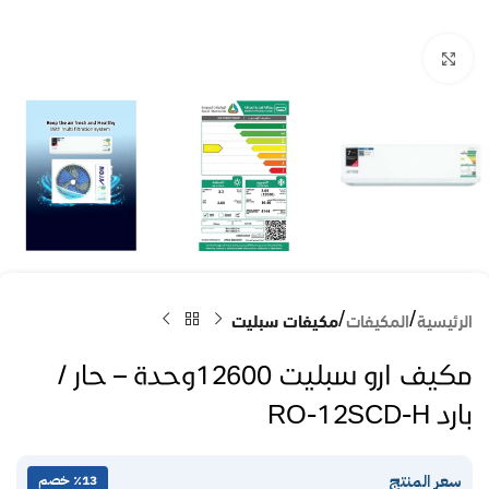
Click to enlarge
الرئيسية
المكيفات
مكيفات سبليت
مكيف ارو سبليت 12600وحدة – حار /
بارد RO-12SCD-H
سعر المنتج
٪13 خصم