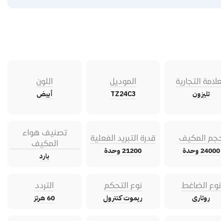
علامة التجارية
الموديل
اللون
تليزون
TZ24C3
أبيض
تصنيف هواء
جم المكيف
قدرة التبريد الفعلية
المكيف
24000 وحدة
21200 وحدة
بارد
نوع الضاغط
نوع التحكم
التردد
روتارى
ريموت كنترول
60 هرتز