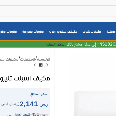
مخفية
مكيفات شباك
مكيفات سقفي ارضي
مكيفات صحراوية
مكيفات مركزي
عرض السلة
الرئيسية
المكيفات
مكيفات سب
مكيف اسبلت تليزون 21200 وحدة روتاري – بارد 3
سعر المنتج
2,141
ر.س
( يشمل الضريبة
ر.س
2,451
وفر 310 ر.س