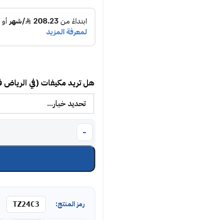
هل تريد مكيفات (في الرياض 
رمز المنتج:
TZ24C3