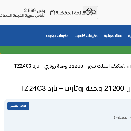
ر.س
2,569
قائمة المفضلة
(شامل ضريبة القيمة المضافة
ة
ستائر هوائية
مكيفات كاسيت
مكيفات دولابى
مكيف اسبلت تليزون 21200 وحدة روتاري – بارد TZ24C3
ليت
TZ24C
٪13 خصم
 المضافة )