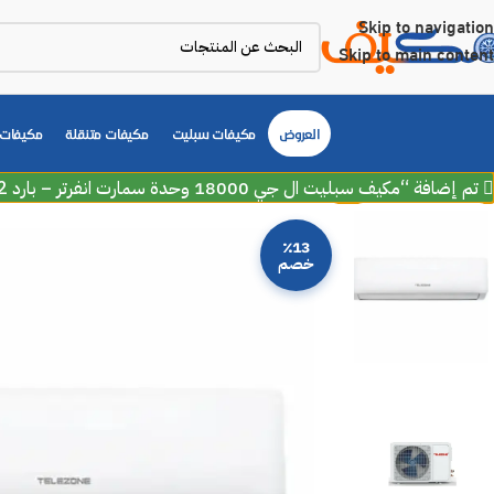
Skip to navigation
Skip to main content
العروض
مكيفات سبليت
مكيفات متنقلة
مكيفات 
تم إضافة “مكيف سبليت ال جي 18000 وحدة سمارت انفرتر – بارد NS182C2” إلى سلة مشترياتك.
٪13
خصم