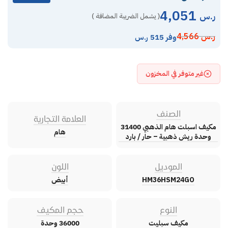
4,051
ر.س
( يشمل الضريبة المضافة )
ر.س
4,566
وفر 515 ر.س
غير متوفر في المخزون
الصنف
العلامة التجارية
مكيف اسبلت هام الذهبي 31400
هام
وحدة ريش ذهبية – حار / بارد
الموديل
اللون
HM36HSM24GO
أبيض
النوع
حجم المكيف
مكيف سبليت
36000 وحدة