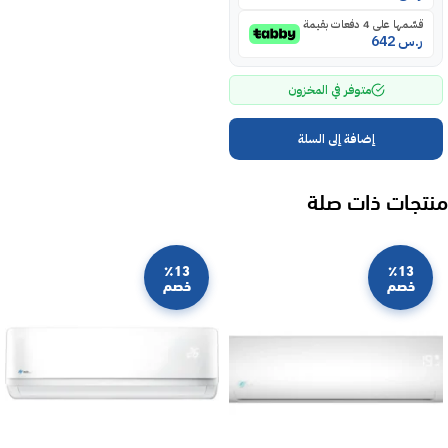
قسّمها على 4 دفعات بقيمة
ر.س
642
متوفر في المخزون
إضافة إلى السلة
منتجات ذات صلة
٪13
٪13
خصم
خصم