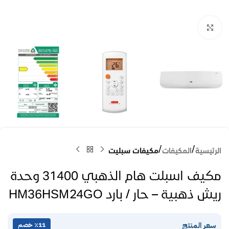
Click to enlarge
الرئيسية
المكيفات
مكيفات سبليت
مكيف اسبلت هام الذهبي 31400 وحدة
ريش ذهبية – حار / بارد HM36HSM24GO
سعر المنتج
٪11 خصم