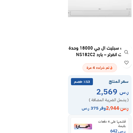
مكيف سبليت ال جي 18000 وحدة
سمارت انفرتر – بارد NS182C2
4
تم شراءه
مرة
سعر المنتج
٪13 خصم
2,569
ر.س
( يشمل الضريبة المضافة )
ر.س
2,944
وفر 375 ر.س
قسّمها على 4 دفعات
بقيمة
ر.س
642