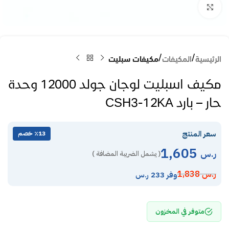
Click to enlarge
الرئيسية
المكيفات
مكيفات سبليت
مكيف اسبليت لوجان جولد 12000 وحدة
حار – بارد CSH3-12KA
سعر المنتج
٪13 خصم
1,605
ر.س
( يشمل الضريبة المضافة )
ر.س
1,838
وفر 233 ر.س
متوفر في المخزون