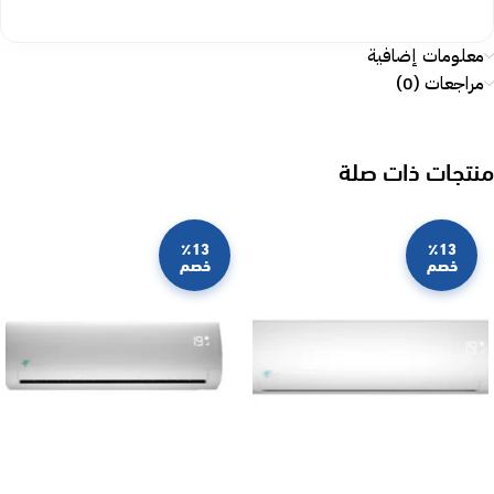
معلومات إضافية
مراجعات (0)
منتجات ذات صلة
٪13
٪13
خصم
خصم