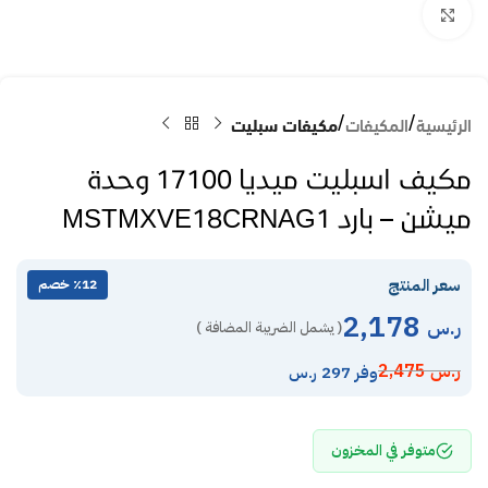
Click to enlarge
الرئيسية
المكيفات
مكيفات سبليت
مكيف اسبليت ميديا 17100 وحدة
ميشن – بارد MSTMXVE18CRNAG1
سعر المنتج
٪12 خصم
2,178
ر.س
( يشمل الضريبة المضافة )
ر.س
2,475
وفر 297 ر.س
متوفر في المخزون