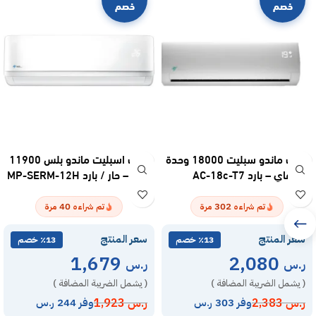
خصم
خصم
مكيف ماندو سبليت 18000 وحدة
مكيف اسبليت ماندو بلس 11900
واي فاي – بارد AC-18c-T7
وحدة – حار / بارد MP-SERM-12H
40
302
تم شراءه
مرة
تم شراءه
مرة
سعر المنتج
سعر المنتج
٪13 خصم
٪13 خصم
1,679
2,080
ر.س
ر.س
( يشمل الضريبة المضافة )
( يشمل الضريبة المضافة )
ر.س
2,383
ر.س
1,923
وفر 303 ر.س
وفر 244 ر.س