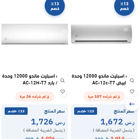
٪13
٪13
خصم
خصم
مكيف اسبليت ماندو 12000 وحدة
مكيف اسبليت ماندو 12000 وحدة
– بارد ابيض AC-12c-T7
– حار / بارد AC-12H-T7
26
107
تم شراءه
مرة
تم شراءه
مرة
سعر المنتج
سعر المنتج
٪13 خصم
٪13 خصم
1,726
1,672
ر.س
ر.س
( يشمل الضريبة المضافة )
( يشمل الضريبة المضافة )
وفر 242 ر.س
وفر 250 ر.س