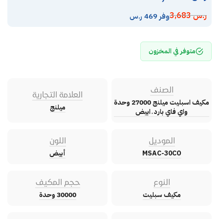
ر.س
3,683
وفر 469 ر.س
متوفر في المخزون
الصنف
العلامة التجارية
مكيف اسبليت ميلنج 27000 وحدة
ميلنج
واي فاي بارد ـ ابيض
الموديل
اللون
MSAC-30CO
أبيض
النوع
حجم المكيف
مكيف سبليت
30000 وحدة