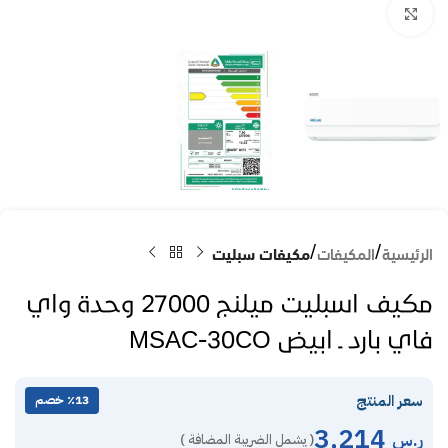
Click to enlarge
الرئيسية
المكيفات
مكيفات سبليت
مكيف اسبليت ميلنج 27000 وحدة واي
فاي بارد ـ ابيض MSAC-30CO
سعر المنتج
٪13 خصم
3,214
ر.س
( يشمل الضريبة المضافة )