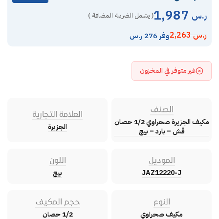
1,987
ر.س
( يشمل الضريبة المضافة )
ر.س
2,263
وفر 276 ر.س
غير متوفر في المخزون
الصنف
العلامة التجارية
مكيف الجزيرة صحراوي 1/2 حصان
الجزيرة
قش – بارد – بيج
الموديل
اللون
JAZ12220-J
بيج
النوع
حجم المكيف
مكيف صحراوي
1/2 حصان