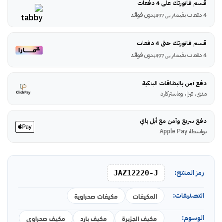
قسم فاتورتك على 4 دفعات
4 دفعات بقيمة
بدون فوائد
ر.س
497
قسم فاتورتك حتى 4 دفعات
4 دفعات بقيمة
بدون فوائد
ر.س
497
دفع آمن بالبطاقات البنكية
مدى، فيزا، وماستركارد
دفع سريع وآمن مع أبل باي
بواسطة Apple Pay
رمز المنتج:
JAZ12220-J
التصنيفات:
المكيفات
مكيفات صحراوية
الوسوم:
مكيف الجزيرة
مكيف بارد
مكيف صحراوى