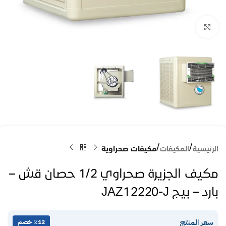
Click to enlarge
الرئيسية
المكيفات
مكيفات صحراوية
مكيف الجزيرة صحراوي 1/2 حصان قش –
بارد – بيج JAZ12220-J
سعر المنتج
٪12 خصم