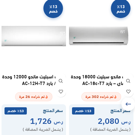
٪13
٪13
خصم
خصم
مكيف ماندو سبليت 18000 وحدة
مكيف اسبليت ماندو 12000 وحدة
واي فاي – بارد AC-18c-T7
– حار / بارد AC-12H-T7
26
302
تم شراءه
مرة
تم شراءه
مرة
سعر المنتج
سعر المنتج
٪13 خصم
٪13 خصم
1,726
2,080
ر.س
ر.س
( يشمل الضريبة المضافة )
( يشمل الضريبة المضافة )