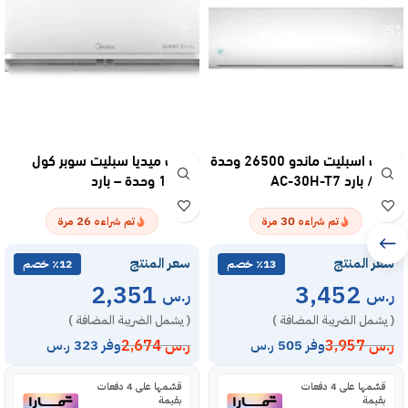
مكيف اسبليت ماندو 26500 وحدة
مكيف ميديا سبليت سوبر كول
– حار / بارد AC-30H-T7
18300 وحدة – بارد
MSTS18CRNAG15
26
30
تم شراءه
مرة
تم شراءه
مرة
سعر المنتج
سعر المنتج
٪13 خصم
٪12 خصم
2,351
3,452
ر.س
ر.س
( يشمل الضريبة المضافة )
( يشمل الضريبة المضافة )
ر.س
3,957
ر.س
2,674
وفر 505 ر.س
وفر 323 ر.س
قسّمها على 4 دفعات
قسّمها على 4 دفعات
بقيمة
بقيمة