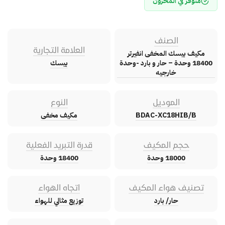
متوفر في المخزون
الصنف
العلامة التجارية
مكيف بيسك المخفى انفيرتر
18400 وحدة – حار و بارد -وحدة
بيسك
خارجيه
الموديل
النوع
BDAC-XC18HIB/B
مكيف مخفى
حجم المكيف
قدرة التبريد الفعلية
18000 وحدة
18400 وحدة
تصنيف هواء المكيف
اتجاه الهواء
حار/ بارد
توزيع مثالي للهواء