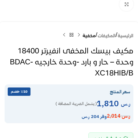
Click to enlarge
الرئيسية
المكيفات
مخفية
مكيف بيسك المخفى انفيرتر 18400
وحدة – حار و بارد -وحدة خارجيه BDAC-
XC18HIB/B
سعر المنتج
٪10 خصم
1,810
ر.س
( يشمل الضريبة المضافة )
ر.س
2,014
وفر 204 ر.س