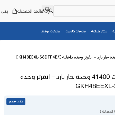
قائمة المفضلة
ر.س
0
ة
ستائر هوائية
مكيفات كاسيت
مكيفات دولابى
مكيف جرى كاسيت 41400 وحدة حار بارد – انفرتر وحده
٪12 خصم
 المضافة )