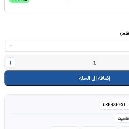
فقط)
إضافة إلى السلة
GKH48EEXL-
كاسيت