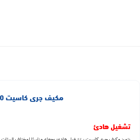
مكيف جرى كاسيت 41400 وحدة حار بارد – انفرتر وحده داخليه GKH48EEXL-S6DTF4B/I
تشغيل هادئ
يتميز مكيف جرى كاسيت بـ تشغيل هادئ يجعله مناسبًا لمختلف البيئات ال