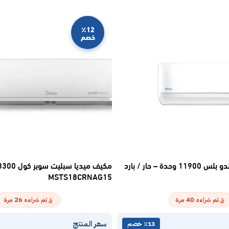
٪12
خصم
مكيف اسبليت ماندو بلس 11900 وحدة – حار / بارد
MSTS18CRNAG15
26
40
تم شراءه
مرة
تم شراءه
مرة
سعر المنتج
٪13 خصم