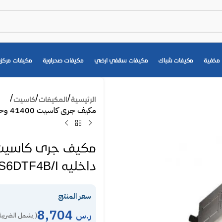
مخفية
مكيفات شباك
مكيفات سقفي ارضي
مكيفات صحراوية
مكيفات مركزي
الرئيسية
المكيفات
كاسيت
مكيف جرى كاسيت 41400 وحدة حار بارد – انفرتر وحده داخليه GKH48EEXL-S6DTF4B/I
داخليه GKH48EEXL-S6DTF4B/I
سعر المنتج
8,704
ر.س
( يشمل الضريبة