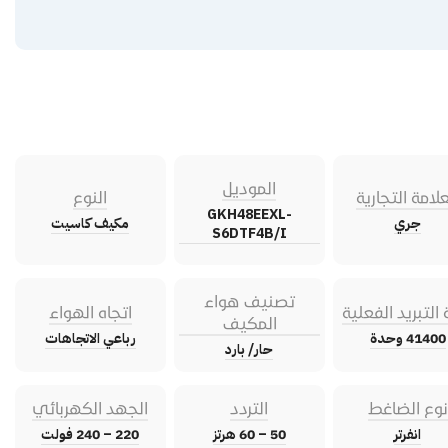
الموديل
علامة التجارية
النوع
GKH48EEXL-
جري
مكيف كاسيت
S6DTF4B/I
تصنيف هواء
 التبريد الفعلية
اتجاه الهواء
المكيف
41400 وحدة
رباعي الاتجاهات
حار/ بارد
نوع الضاغط
التردد
الجهد الكهربائي
انفرتر
50 – 60 هرتز
220 – 240 فولت