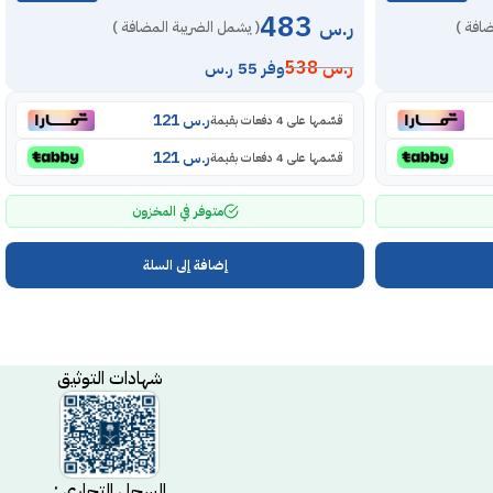
483
ر.س
ضافة )
( يشمل الضريبة المضافة )
ر.س
538
وفر 55 ر.س
ر.س
121
قسّمها على 4 دفعات بقيمة
ر.س
121
قسّمها على 4 دفعات بقيمة
متوفر في المخزون
إضافة إلى السلة
شهادات التوثيق
السجل التجاري :