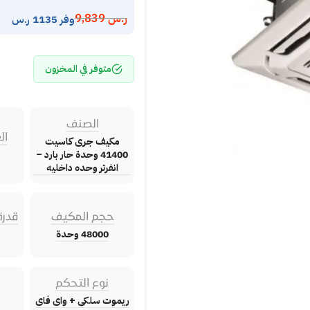
ر.س
9,839
وفر 1135 ر.س
متوفر في المخزون
الصنف
ال
مكيف جرى كاسيت
41400 وحدة حار بارد –
انفرتر وحده داخليه
حجم المكيف
قدرة
48000 وحدة
نوع التحكم
ريموت سلكى + واى فاى