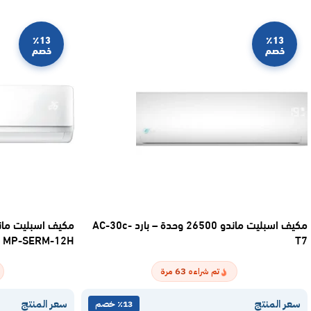
٪13
٪13
خصم
خصم
مكيف اسبليت ماندو 26500 وحدة – بارد AC-30c-
MP-SERM-12H
T7
63
تم شراءه
مرة
سعر المنتج
سعر المنتج
٪13 خصم