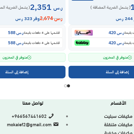
2,351
ر.س
( يشمل الضريبة المضافة )
( يشمل الضريبة الم
ر.س
2,674
س
وفر 323 ر.س
ر.س
420
ر.س
588
قسّمها على 4 دفعات بقيمة
ر.س
420
ر.س
588
قسّمها على 4 دفعات بقيمة
متوفر في المخزون
متوفر في المخزون
إضافة إلى السلة
إضافة إلى السلة
الأقسام
تواصل معنا
مكيفات سبليت
966567441602+
مكيفات متنقلة
mokaief2@gmail.com
مكيفات مخفية