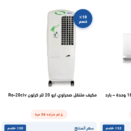
٪10
خصم
مكيف ميديا سبليت سوبر كول 18300 وحدة – بارد
مكيف متنقل صحراوي ارو 20 لتر كرتون Ro-20clv
16
تم شراءه
مرة
سعر المنتج
٪12 خصم
٪10 خصم