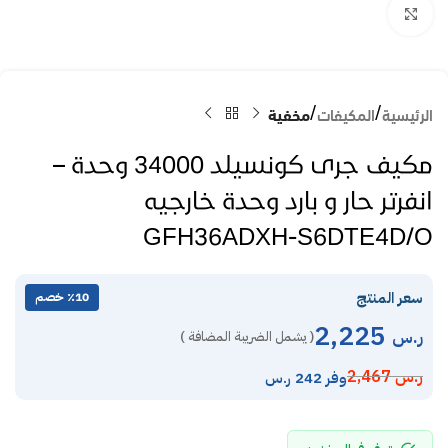
Click to enlarge
الرئيسية
المكيفات
مخفية
مكيف جرى كونسيلد 34000 وحدة –
انفرتر حار و بارد وحدة خارجيه
GFH36ADXH-S6DTE4D/O
سعر المنتج
٪10 خصم
2,225
ر.س
( يشمل الضريبة المضافة )
ر.س
2,467
وفر 242 ر.س