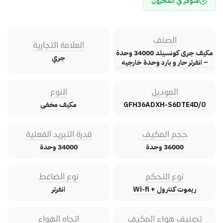
متوفر في المخزون
الصنف
العلامة التجارية
مكيف جرى كونسيلد 34000 وحدة
جري
– انفرتر حار و بارد وحدة خارجيه
الموديل
النوع
GFH36ADXH-S6DTE4D/O
مكيف مخفى
حجم المكيف
قدرة التبريد الفعلية
36000 وحدة
34000 وحدة
نوع التحكم
نوع الضاغط
ريموت كنترول + Wi-fi
انفرتر
تصنيف هواء المكيف
اتجاه الهواء