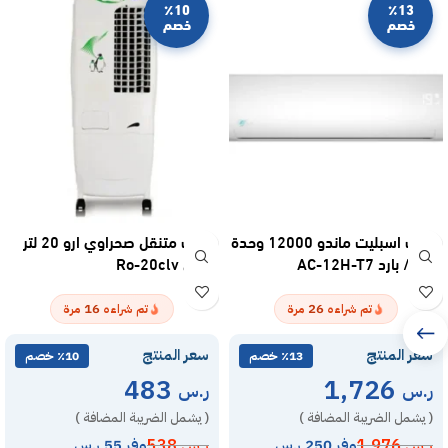
٪10
٪13
خصم
خصم
مكيف اسبليت ماندو 12000 وحدة
مكيف متنقل صحراوي ارو 20 لتر
– حار / بارد AC-12H-T7
كرتون Ro-20clv
16
26
تم شراءه
مرة
تم شراءه
مرة
سعر المنتج
سعر المنتج
٪13 خصم
٪10 خصم
483
1,726
ر.س
ر.س
( يشمل الضريبة المضافة )
( يشمل الضريبة المضافة )
ر.س
1,976
ر.س
538
وفر 250 ر.س
وفر 55 ر.س