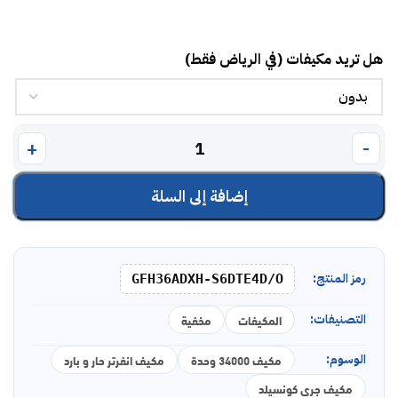
هل تريد مكيفات (في الرياض فقط)
إضافة إلى السلة
رمز المنتج:
GFH36ADXH-S6DTE4D/O
التصنيفات:
المكيفات
مخفية
الوسوم:
مكيف 34000 وحدة
مكيف انفرتر حار و بارد
مكيف جرى كونسيلد