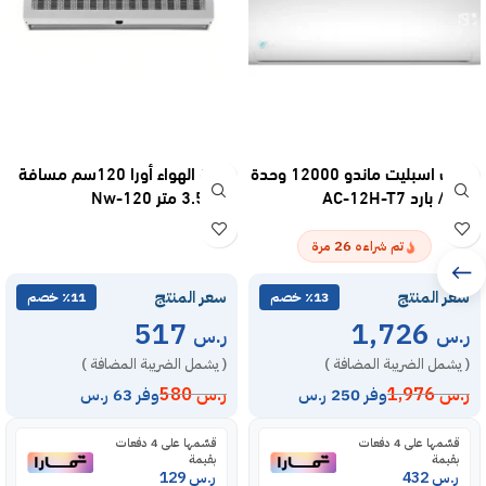
مكيف اسبليت ماندو 12000 وحدة
ستارة الهواء أورا 120سم مسافة
– حار / بارد AC-12H-T7
دفع 3.5 متر Nw-120
26
تم شراءه
مرة
سعر المنتج
سعر المنتج
٪13 خصم
٪11 خصم
517
1,726
ر.س
ر.س
( يشمل الضريبة المضافة )
( يشمل الضريبة المضافة )
ر.س
1,976
ر.س
580
وفر 250 ر.س
وفر 63 ر.س
قسّمها على 4 دفعات
قسّمها على 4 دفعات
بقيمة
بقيمة
ر.س
432
ر.س
129