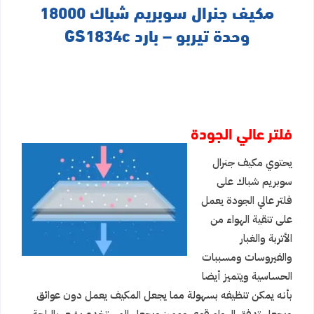
مكيف جنرال سوبريم شباك 18000
وحدة تيربو – بارد GS1834c
فلتر عالي الجودة
يحتوي مكيف جنرال
سوبريم شباك على
فلتر عالي الجودة يعمل
على تنقية الهواء من
الأتربة والغبار
والفيروسات ومسببات
الحساسية ويتميز أيضا
بأنه يمكن تنظيفه بسهولة مما يجعل المكيف يعمل دون عوائق
ويجعل تدفق الهواء قوي ومميز ويجعل المستخدم يشعر بالراحة