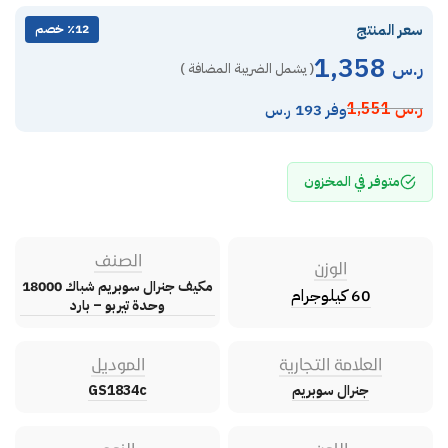
سعر المنتج
٪12 خصم
1,358
ر.س
( يشمل الضريبة المضافة )
ر.س
1,551
وفر 193 ر.س
متوفر في المخزون
الصنف
الوزن
مكيف جنرال سوبريم شباك 18000
60 كيلوجرام
وحدة تيربو – بارد
العلامة التجارية
الموديل
جنرال سوبريم
GS1834c