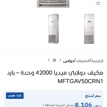
Click to enlarge
الرئيسية
المكيفات
دولابى
مكيف دولابي ميديا 42000 وحدة – بارد
MFTGAV50CRN1
سعر المنتج
٪13 خصم
8,106
ر.س
( يشمل الضريبة المضافة )