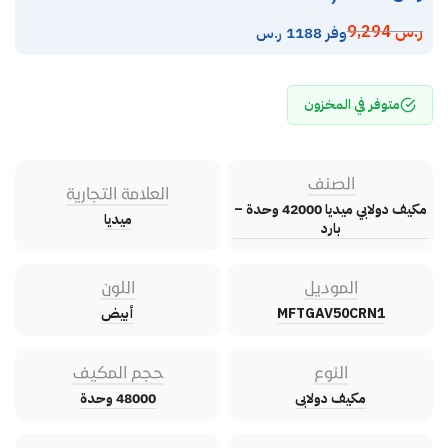
ر.س
9,294
وفر 1188 ر.س
متوفر في المخزون
الصنف
العلامة التجارية
مكيف دولابي ميديا 42000 وحدة –
ميديا
بارد
الموديل
اللون
MFTGAV50CRN1
أبيض
النوع
حجم المكيف
مكيف دولابى
48000 وحدة