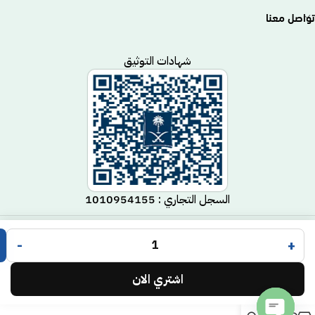
تواصل معنا
شهادات التوثيق
السجل التجاري : 1010954155
متجر مكيف
جميع الحقوق محفوظة لـ
© 2025.
-
+
Code Time
تم التطوير بواسطة
.
اشتري الان