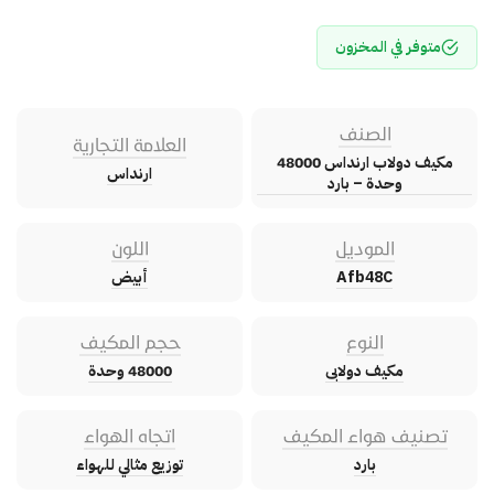
متوفر في المخزون
الصنف
العلامة التجارية
مكيف دولاب ارنداس 48000
ارنداس
وحدة – بارد
الموديل
اللون
Afb48C
أبيض
النوع
حجم المكيف
مكيف دولابى
48000 وحدة
تصنيف هواء المكيف
اتجاه الهواء
بارد
توزيع مثالي للهواء