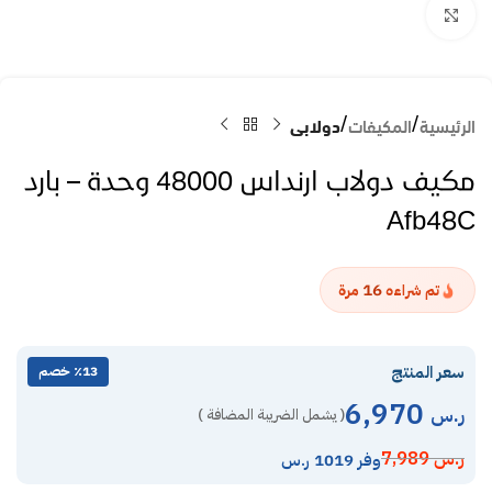
Click to enlarge
الرئيسية
المكيفات
دولابى
مكيف دولاب ارنداس 48000 وحدة – بارد
Afb48C
16
تم شراءه
مرة
سعر المنتج
٪13 خصم
6,970
ر.س
( يشمل الضريبة المضافة )
ر.س
7,989
وفر 1019 ر.س