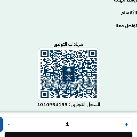
الأقسام
تواصل معنا
شهادات التوثيق
السجل التجاري : 1010954155
متجر مكيف
جميع الحقوق محفوظة لـ
© 2025.
-
+
Code Time
تم التطوير بواسطة
.