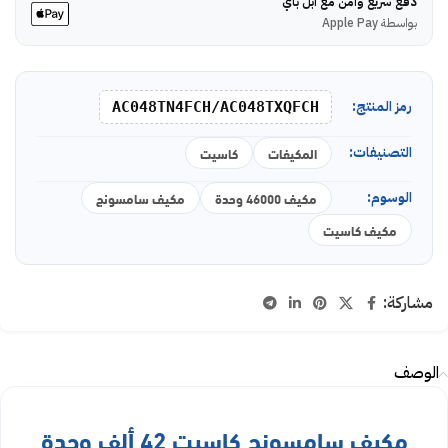
دفع سريع وآمن مع أبل باي
بواسطة Apple Pay
رمز المنتج:
AC048TN4FCH/AC048TXQFCH
التصنيفات:
المكيفات
كاسيت
الوسوم:
مكيف 46000 وحدة
مكيف سامسونج
مكيف كاسيت
مشاركة:
الوصف
مكيف سامسونج كاسيت 42 ألف وحدة