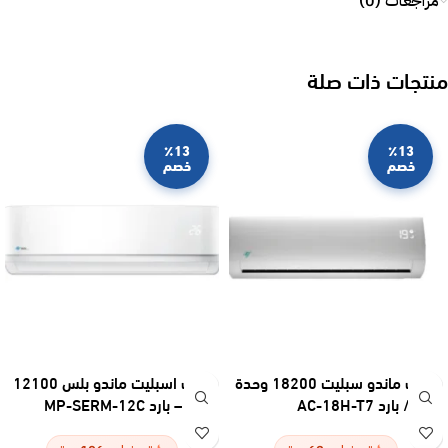
مراجعات (0)
منتجات ذات صلة
٪13
٪13
خصم
خصم
مكيف ماندو سبليت 18200 وحدة
مكيف اسبليت ماندو بلس 12100
– حار / بارد AC-18H-T7
وحدة – بارد MP-SERM-12C