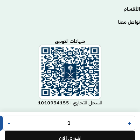
الأقسام
تواصل معنا
شهادات التوثيق
السجل التجاري : 1010954155
متجر مكيف
جميع الحقوق محفوظة لـ
© 2025.
-
+
Code Time
تم التطوير بواسطة
.
اشتري الان