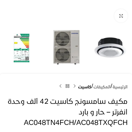
Click to enlarge
الرئيسية
المكيفات
كاسيت
مكيف سامسونج كاسيت 42 ألف وحدة
انفرتر – حار و بارد
AC048TN4FCH/AC048TXQFCH