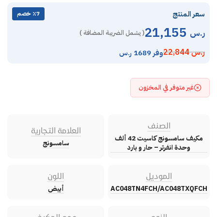
سعر المنتج
٪7 خصم
21,155
ر.س
( يشمل الضريبة المضافة )
ر.س
22,844
وفر 1689 ر.س
غير متوفر في المخزون
الصنف
العلامة التجارية
مكيف سامسونج كاسيت 42 ألف
سامسونج
وحدة انفرتر – حار و بارد
الموديل
اللون
AC048TN4FCH/AC048TXQFCH
أبيض
النوع
حجم المكيف