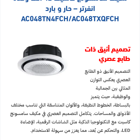
انفرتر – حار و بارد
AC048TN4FCH/AC048TXQFCH
تصميم أنيق ذات
طابع عصري
التصميم الأنيق ذو الطابع
العصري يعكس التوازن
المثالي بين الجمالية
والوظيفية، حيث يتميز
بالبساطة، الخطوط النظيفة، والألوان المتناسقة التي تناسب مختلف
الأذواق والمساحات. يتكامل التصميم العصري في مكيف سامسونج
كاسيت مع التكنولوجيا الذكية مثل الشاشات الرقمية، الإضاءة
LED، والتحكم عن بُعد، مما يعزز من سهولة الاستخدام.