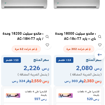
مكيف ماندو سبليت 18000 وحدة
مكيف ماندو سبليت 18200 وحدة
واي فاي – بارد AC-18c-T7
– حار / بارد AC-18H-T7
62
302
تم شراءه
مرة
تم شراءه
مرة
سعر المنتج
سعر المنتج
٪13 خصم
٪13 خصم
2,226
2,080
ر.س
ر.س
( يشمل الضريبة المضافة )
( يشمل الضريبة المضافة )
ر.س
2,383
ر.س
2,550
وفر 303 ر.س
وفر 324 ر.س
قسّمها على 4 دفعات
قسّمها على 4 دفعات
بقيمة
بقيمة
ر.س
520
ر.س
557