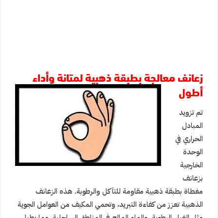
زعانف معالجة بطبقة ذهبية لمتانة وأداء
أطول
تم تزويد
المبادل
الحراري في
الوحدة
الخارجية
بزعانف
مغطاة بطبقة ذهبية مقاومة للتآكل والرطوبة. هذه الزعانف
الذهبية تعزز من كفاءة التبريد، وتحمي المكيف من العوامل الجوية
مثل الغبار، الرطوبة، والماء المالح في المناطق الساحلية، مما يطيل