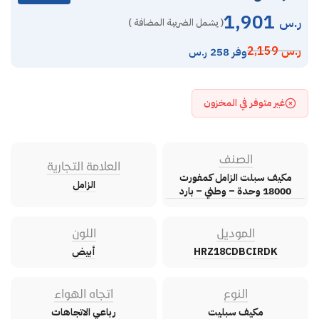
1,901
ر.س
( يشمل الضريبة المضافة )
ر.س
2,159
وفر 258 ر.س
غير متوفر في المخزون
الصنف
العلامة التجارية
مكيف سبلت الزامل كمفورت
الزامل
18000 وحدة – وطني – بارد
الموديل
اللون
HRZ18CDBCIRDK
أبيض
النوع
اتجاه الهواء
مكيف سبليت
رباعي الاتجاهات