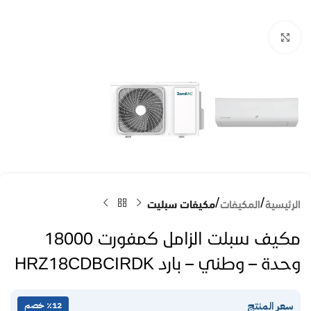
Click to enlarge
الرئيسية
المكيفات
مكيفات سبليت
مكيف سبلت الزامل كمفورت 18000
وحدة – وطني – بارد HRZ18CDBCIRDK
سعر المنتج
٪12 خصم