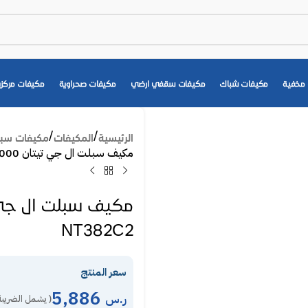
مخفية
مكيفات شباك
مكيفات سقفي ارضي
مكيفات صحراوية
مكيفات مركزي
الرئيسية
المكيفات
مكيفات سب
مكيف سبلت ال جي تيتان 30000 وحدة انفرتر – بارد NT382C2
NT382C2
سعر المنتج
5,886
ر.س
( يشمل الضريبة