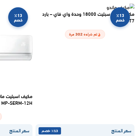
مكيف ماندو سبليت 18000 وحدة واي فاي – بارد
٪13
٪13
خصم
خصم
AC-18c-T7
302
تم شراءه
مرة
MP-SERM-12H
سعر المنتج
سعر المنتج
٪13 خصم