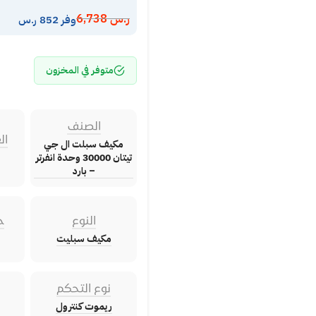
ر.س
6,738
وفر 852 ر.س
متوفر في المخزون
الصنف
ال
مكيف سبلت ال جي
تيتان 30000 وحدة انفرتر
– بارد
النوع
ح
مكيف سبليت
نوع التحكم
ريموت كنترول