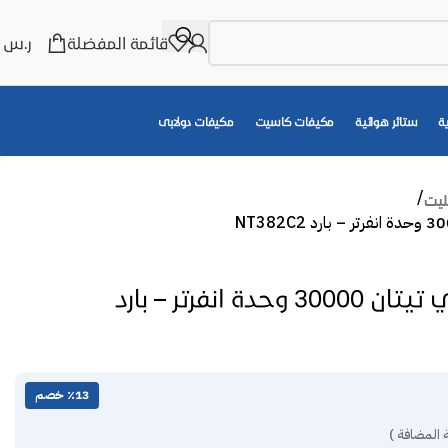
قائمة المفضلة
ر.س
0
ة
ستائر هوائية
مكيفات كاسيت
مكيفات دولابى
ليت
مكيف سبلت ال جي تيتان 30000 وحدة انفرتر – بارد
٪13 خصم
 المضافة )