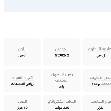
علامة التجارية
الموديل
اللون
ال جي
Nt382c2
أبيض
تصنيف هواء
جم المكيف
اتجاه الهواء
المكيف
30000 وحدة
رباعي الاتجاهات
بارد
نوع الضاغط
الجهد الكهربائي
التردد
انفرتر
220 فولت
60 هرتز