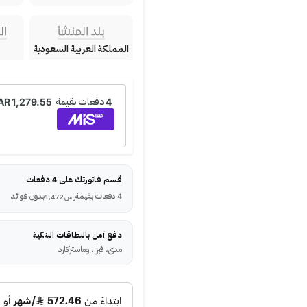
بلد المنشأ
ال
المملكة العربية السعودية
قسم فاتورتك على 4 دفعات
4 دفعات بقيمة
بدون فوائد
ر.س
1,472
دفع آمن بالبطاقات البنكية
مدى، فيزا، وماستركارد