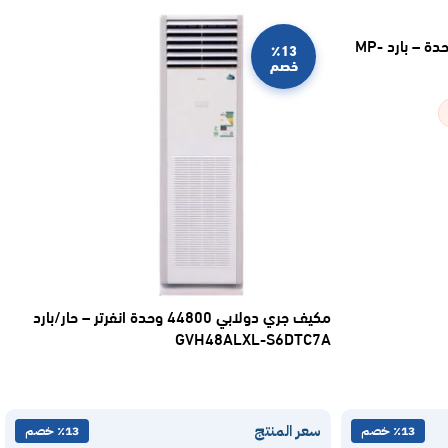
مكيف اسبليت ماندو بلس 12100 وحدة – بارد MP-
٪13
خصم
مكيف جري دولابي 44800 وحدة انفرتر – حار/بارد
GVH48ALXL-S6DTC7A
سعر المنتج
٪13 خصم
٪13 خصم