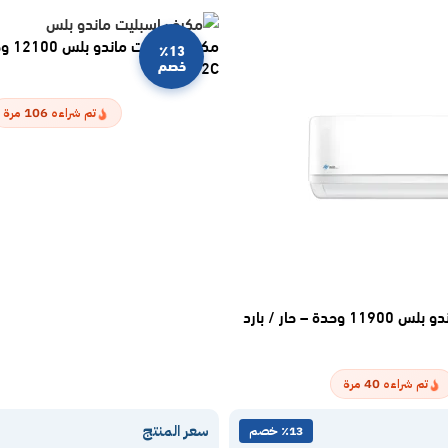
٪13
خصم
SERM-12C
106
تم شراءه
مرة
مكيف اسبليت ماندو بلس 11900 وحدة – حار / بارد
40
تم شراءه
مرة
سعر المنتج
٪13 خصم