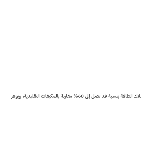
يتميز مكيف سبلت بتقنية Dual Inverter المتقدمة من إل جي، التي تعمل على تنظيم سرعة الضاغط وفقًا لدرجة الحرارة المطلوبة، مما يقلل من استهلاك الطاقة بنسبة قد تصل إلى 60% مقارنة بالمكيفات التقليدية، ويوفر