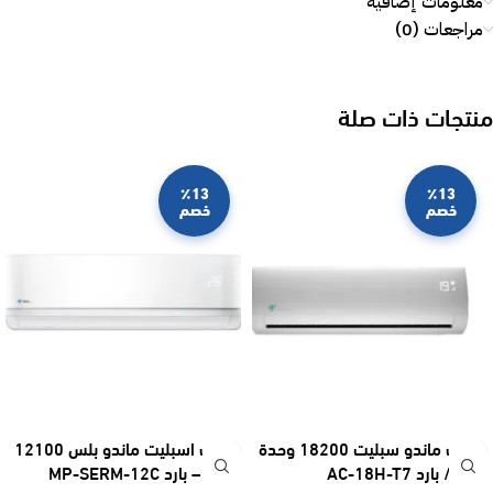
معلومات إضافية
مراجعات (0)
منتجات ذات صلة
٪13
٪13
خصم
خصم
مكيف ماندو سبليت 18200 وحدة
مكيف اسبليت ماندو بلس 12100
– حار / بارد AC-18H-T7
وحدة – بارد MP-SERM-12C