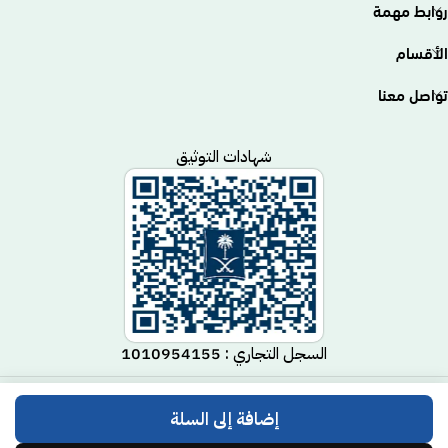
روابط مهمة
الأقسام
تواصل معنا
شهادات التوثيق
السجل التجاري : 1010954155
متجر مكيف
جميع الحقوق محفوظة لـ
© 2025.
Code Time
إضافة إلى السلة
تم التطوير بواسطة
.