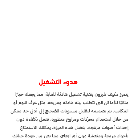
هدوء التشغيل
يتميز مكيف تليزون بتقنية تشغيل هادئة للغاية، مما يجعله خيارًا
مثاليًا للأماكن التي تتطلب بيئة هادئة ومريحة، مثل غرف النوم أو
المكاتب. تم تصميمه لتقليل مستويات الضجيج إلى أدنى حد ممكن
من خلال استخدام محركات ومراوح متطورة، تعمل بكفاءة دون
إحداث أصوات مزعجة. بفضل هذه الميزة، يمكنك الاستمتاع
بأجواء مريحة ومنعشة دون أي إزعاج، مما يعزز من جودة حياتك