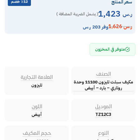
سعر المنتج
٪12 خصم
1,423
ر.س
( يشمل الضريبة المضافة )
ر.س
1,626
وفر 203 ر.س
متوفر في المخزون
الصنف
العلامة التجارية
مكيف سبلت تليزون 11100 وحدة
تليزون
روتاري – بارد – أبيض
الموديل
اللون
TZ12C3
أبيض
النوع
حجم المكيف