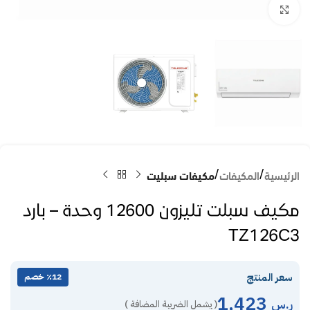
Click to enlarge
الرئيسية
المكيفات
مكيفات سبليت
مكيف سبلت تليزون 12600 وحدة – بارد
TZ126C3
سعر المنتج
٪12 خصم
1,423
ر.س
( يشمل الضريبة المضافة )