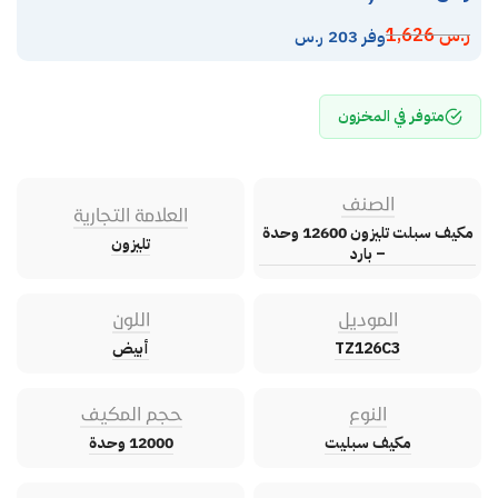
ر.س
1,626
وفر 203 ر.س
متوفر في المخزون
الصنف
العلامة التجارية
مكيف سبلت تليزون 12600 وحدة
تليزون
– بارد
الموديل
اللون
TZ126C3
أبيض
النوع
حجم المكيف
مكيف سبليت
12000 وحدة