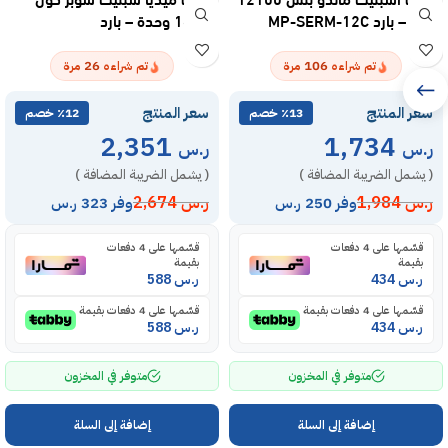
وحدة – بارد MP-SERM-12C
18300 وحدة – بارد
MSTS18CRNAG15
26
106
تم شراءه
مرة
تم شراءه
مرة
سعر المنتج
سعر المنتج
٪13 خصم
٪12 خصم
2,351
1,734
ر.س
ر.س
( يشمل الضريبة المضافة )
( يشمل الضريبة المضافة )
ر.س
1,984
ر.س
2,674
وفر 250 ر.س
وفر 323 ر.س
قسّمها على 4 دفعات
قسّمها على 4 دفعات
بقيمة
بقيمة
ر.س
434
ر.س
588
قسّمها على 4 دفعات بقيمة
قسّمها على 4 دفعات بقيمة
ر.س
434
ر.س
588
متوفر في المخزون
متوفر في المخزون
إضافة إلى السلة
إضافة إلى السلة