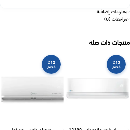
معلومات إضافية
مراجعات (0)
منتجات ذات صلة
٪12
٪13
خصم
خصم
مكيف اسبليت ماندو بلس 12100
مكيف ميديا سبليت سوبر كول