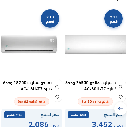
٪13
٪13
خصم
خصم
مكيف اسبليت ماندو 26500 وحدة
مكيف ماندو سبليت 18200 وحدة
– حار / بارد AC-30H-T7
– حار / بارد AC-18H-T7
62
30
تم شراءه
مرة
تم شراءه
مرة
سعر المنتج
سعر المنتج
٪13 خصم
٪13 خصم
2,086
3,452
ر.س
ر.س