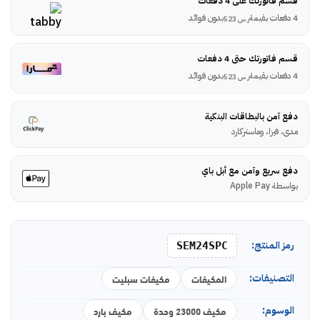
قسم فاتورتك على 4 دفعات
4 دفعات بقيمة
بدون فوائد
ر.س
523
قسم فاتورتك حتى 4 دفعات
4 دفعات بقيمة
بدون فوائد
ر.س
523
دفع آمن بالبطاقات البنكية
مدى، فيزا، وماستركارد
دفع سريع وآمن مع أبل باي
بواسطة Apple Pay
رمز المنتج:
SEM24SPC
التصنيفات:
المكيفات
مكيفات سبليت
الوسوم:
مكيف 23000 وحدة
مكيف بارد