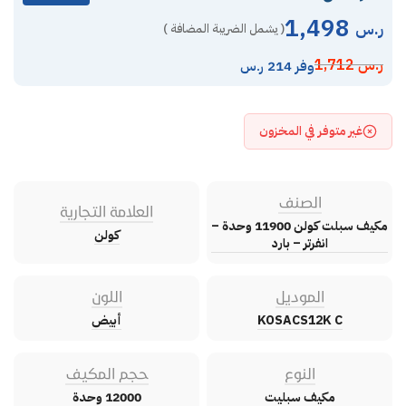
1,498
ر.س
( يشمل الضريبة المضافة )
ر.س
1,712
وفر 214 ر.س
غير متوفر في المخزون
الصنف
العلامة التجارية
مكيف سبلت كولن 11900 وحدة –
كولن
انفرتر – بارد
الموديل
اللون
KOSACS12K C
أبيض
النوع
حجم المكيف
مكيف سبليت
12000 وحدة