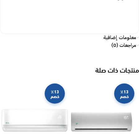
معلومات إضافية
مراجعات (0)
منتجات ذات صلة
٪13
٪13
خصم
خصم