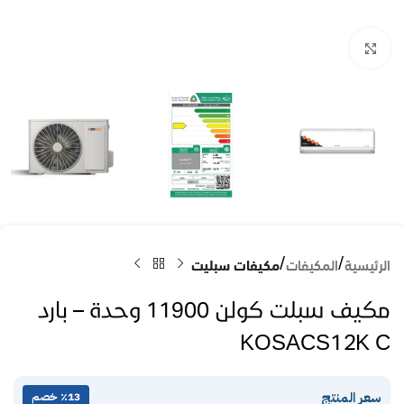
Click to enlarge
الرئيسية
المكيفات
مكيفات سبليت
مكيف سبلت كولن 11900 وحدة – بارد
KOSACS12K C
سعر المنتج
٪13 خصم