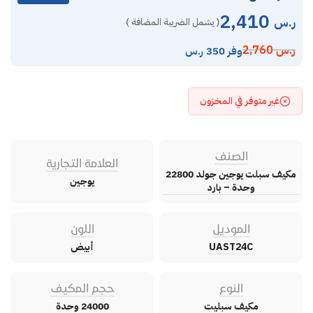
2,410
ر.س
( يشمل الضريبة المضافة )
ر.س
2,760
وفر 350 ر.س
غير متوفر في المخزون
الصنف
العلامة التجارية
مكيف سبلت يوجين جولد 22800
يوجين
وحدة – بارد
الموديل
اللون
UAST24C
أبيض
النوع
حجم المكيف
مكيف سبليت
24000 وحدة