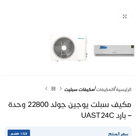
Click to enlarge
الرئيسية
المكيفات
مكيفات سبليت
مكيف سبلت يوجين جولد 22800 وحدة
– بارد UAST24C
سعر المنتج
٪13 خصم