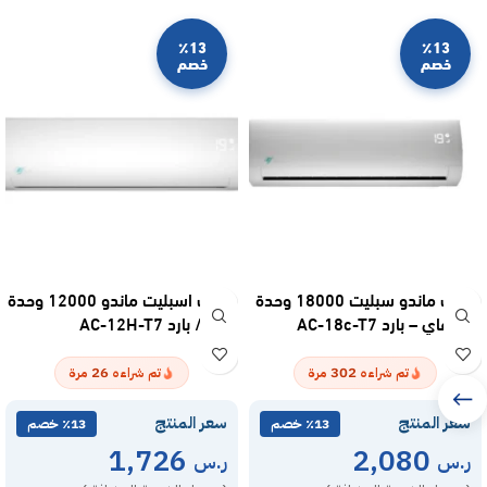
٪13
٪13
خصم
خصم
مكيف ماندو سبليت 18000 وحدة
مكيف اسبليت ماندو 12000 وحدة
واي فاي – بارد AC-18c-T7
– حار / بارد AC-12H-T7
26
302
تم شراءه
مرة
تم شراءه
مرة
سعر المنتج
سعر المنتج
٪13 خصم
٪13 خصم
1,726
2,080
ر.س
ر.س