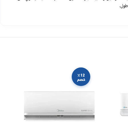
طول.
٪12
خصم