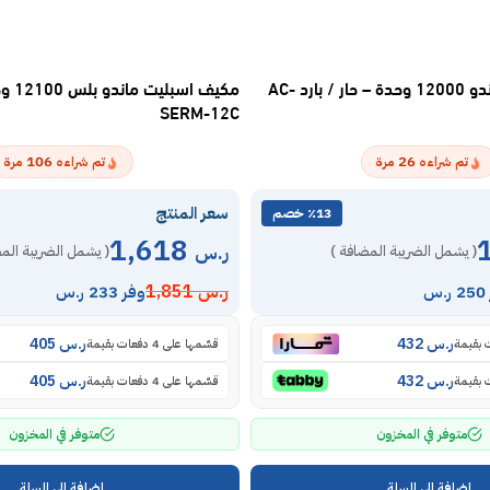
مكيف اسبليت ماندو 12000 وحدة – حار / بارد AC-
SERM-12C
106
26
تم شراءه
مرة
تم شراءه
مرة
سعر المنتج
٪13 خصم
1,618
ر.س
( يشمل الضريبة المضافة )
( يشمل الضريبة الم
ر.س
1,851
س
وفر 233 ر.س
ر.س
432
ر.س
405
قسّمها على 4 دفعات بقيمة
ر.س
432
ر.س
405
قسّمها على 4 دفعات بقيمة
متوفر في المخزون
متوفر في المخزون
إضافة إلى السلة
إضافة إلى السلة