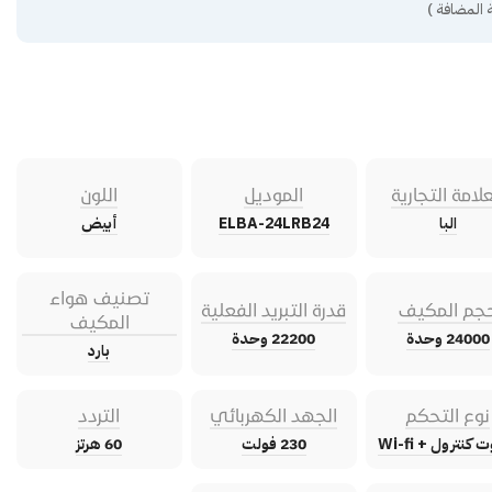
 المضافة )
علامة التجارية
الموديل
اللون
البا
ELBA-24LRB24
أبيض
تصنيف هواء
جم المكيف
قدرة التبريد الفعلية
المكيف
24000 وحدة
22200 وحدة
بارد
نوع التحكم
الجهد الكهربائي
التردد
كنترول + Wi-fi
230 فولت
60 هرتز