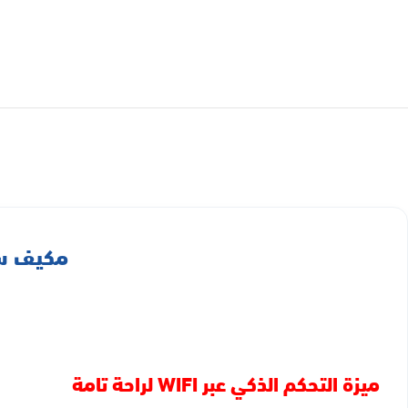
مكيف سبليت البا 22200 و
ميزة التحكم الذكي عبر WIFI لراحة تامة