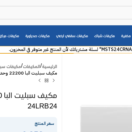
مخفية
مكيفات شباك
مكيفات سقفي ارضي
مكيفات صحراوية
مكيفات مركزي
الرئيسية
المكيفات
مكيفات سب
مكيف سبليت البا 22200 وحدة – WIFI – بارد ELBA-24LRB24
24LRB24
سعر المنتج