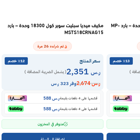
مكيف اسبليت ماندو بلس 12100 وحدة – بارد MP-
مكيف ميديا سبليت سوبر كول 18300 وحدة – بارد
MSTS18CRNAG15
26
تم شراءه
مرة
سعر المنتج
٪13 خصم
٪12 خصم
2,351
ر.س
ضافة )
( يشمل الضريبة المضافة )
ر.س
2,674
وفر 323 ر.س
ر.س
588
قسّمها على 4 دفعات بقيمة
ر.س
588
قسّمها على 4 دفعات بقيمة
متوفر في المخزون
إضافة إلى السلة