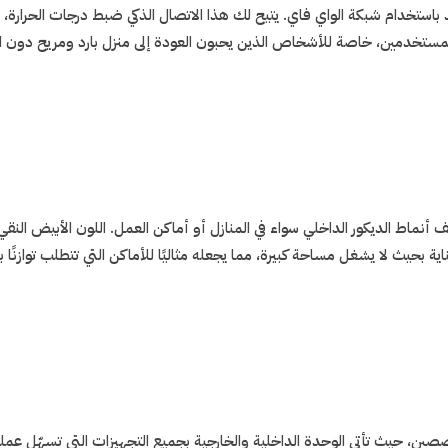
ُعد باستخدام شبكة الواي فاي. يتيح لك هذا الاتصال الذكي ضبط درجات الحرا
للمستخدمين، خاصة للأشخاص الذين يحبون العودة إلى منزل بارد ومريح دون الح
اط الديكور الداخلي سواء في المنازل أو أماكن العمل. اللون الأبيض النقي والخ
حيث لا يشغل مساحة كبيرة، مما يجعله مثاليًا للأماكن التي تتطلب توازنًا بي
ين، حيث تأتي الوحدة الداخلية والخارجية بجميع التجهيزات التي تسهّل عمل