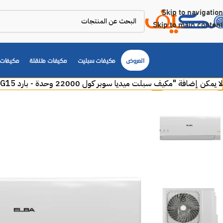
Skip to navigation
Skip to main content
العروض
مكيفات سبليت
مكيفات متنقلة
مكيفات 
لا يمكن إضافة "مكيف سبلت ميديا سوبر كول 22000 وحدة - بارد MSTS24CRNAG15" لسلة مشترياتك لأن المنتج غير متوفر في المخزون.