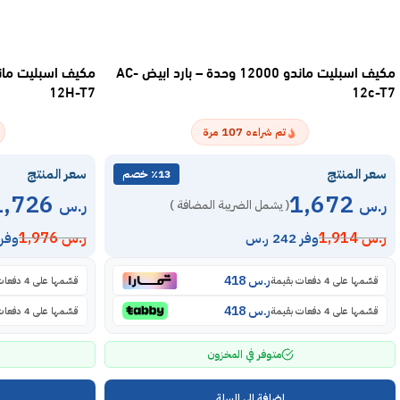
مكيف اسبليت ماندو 12000 وحدة – بارد ابيض AC-
12H-T7
12c-T7
107
تم شراءه
مرة
سعر المنتج
سعر المنتج
٪13 خصم
1,726
1,672
ر.س
ر.س
( يشمل الضريبة المضافة )
ر.س
1,914
ر.س
1,976
وفر 242 ر.س
وفر 250 ر.
ر.س
418
قسّمها على 4 دفعات بقيمة
قسّمها على 4 دفعات بقيمة
ر.س
418
قسّمها على 4 دفعات بقيمة
قسّمها على 4 دفعات بقيمة
متوفر في المخزون
إضافة إلى السلة