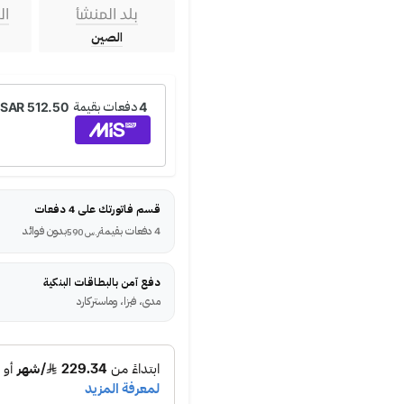
بلد المنشأ
ال
الصين
قسم فاتورتك على 4 دفعات
4 دفعات بقيمة
بدون فوائد
ر.س
590
دفع آمن بالبطاقات البنكية
مدى، فيزا، وماستركارد