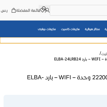
قائمة المفضلة
ر.س
0
ة
ستائر هوائية
مكيفات كاسيت
مكيفات دولابى
ليت
مكيف سبليت البا 22200 وحدة – WIFI – بارد ELBA-