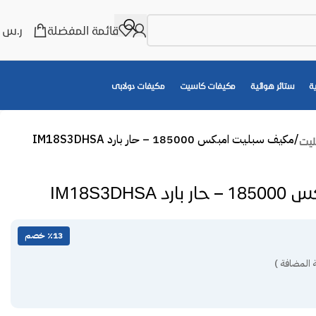
قائمة المفضلة
ر.س
0
ة
ستائر هوائية
مكيفات كاسيت
مكيفات دولابى
مكيف سبليت امبكس 185000 – حار بارد IM18S3DHSA
ليت
IM18S3DH
٪13 خصم
 المضافة )