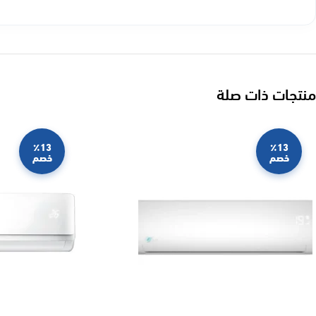
منتجات ذات صلة
٪13
٪13
خصم
خصم