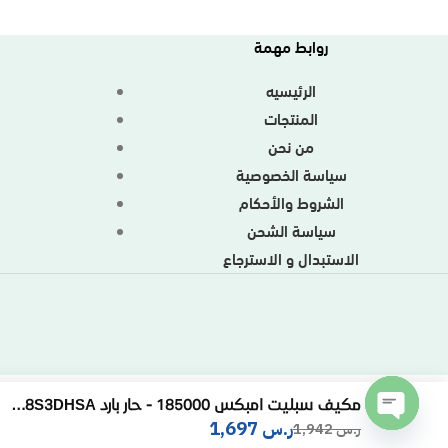
روابط مهمة
الرئيسيه
المنتجات
من نحن
سياسة الخصوصية
الشروط والأحكام
م
سياسة الشحن
الاستبدال و الاسترجاع
مكيف سبليت امبكس 185000 - حار بارد IM18S3DHSA
ر.س
1,697
ر.س
1,942
Open