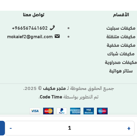
الأقسام
تواصل معنا
مكيفات سبليت
966567441602+
مكيفات متنقلة
mokaief2@gmail.com
مكيفات مخفية
مكيفات شباك
كيفات صحراوية
ستائر هوائية
متجر مكيف
جميع الحقوق محفوظة لـ
© 2025.
Code Time
تم التطوير بواسطة
.
-
+