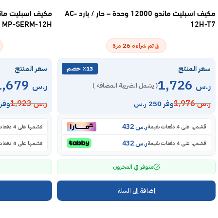
مكيف اسبليت ماندو 12000 وحدة – حار / بارد AC-
MP-SERM-12H
12H-T7
26
تم شراءه
مرة
سعر المنتج
سعر المنتج
٪13 خصم
1,679
1,726
ر.س
ر.س
( يشمل الضريبة المضافة )
ر.س
1,976
ر.س
1,923
وفر 250 ر.س
وفر 244 ر.
ر.س
432
قسّمها على 4 دفعات بقيمة
قسّمها على 4 دفعات بقيمة
ر.س
432
قسّمها على 4 دفعات بقيمة
قسّمها على 4 دفعات بقيمة
متوفر في المخزون
إضافة إلى السلة