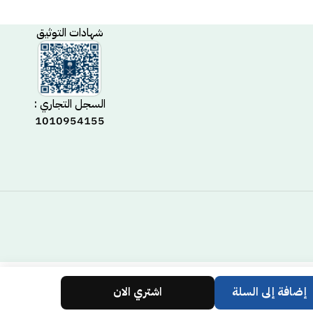
شهادات التوثيق
السجل التجاري :
1010954155
إضافة إلى السلة
اشتري الان