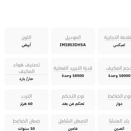
علامة التجارية
الموديل
اللون
امبكس
IM18S3DHSA
أبيض
تصنيف هواء
جم المكيف
قدرة التبريد الفعلية
المكيف
18000 وحدة
18500 وحدة
حار/ بارد
نوع الضاغط
نوع التحكم
التردد
دوار
تحكم عن بعد
60 هرتز
بلد المنشأ
الضمان الشامل
ضمان الضاغط
الصين
عامين
10 سنوات