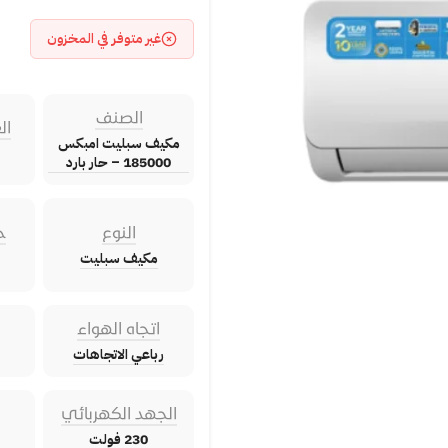
غير متوفر في المخزون
الصنف
ال
مكيف سبليت امبكس
185000 – حار بارد
النوع
ح
مكيف سبليت
اتجاه الهواء
رباعي الاتجاهات
الجهد الكهربائي
230 فولت