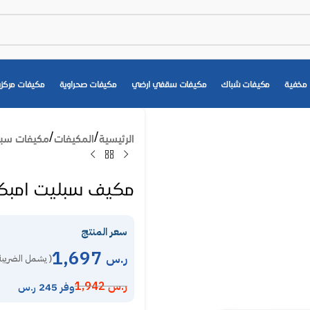
مخفية
مكيفات شباك
مكيفات سقفي ارضي
مكيفات صحراوية
مكيفات مركزي
الرئيسية
المكيفات
مكيفات سب
مكيف سبليت امبكس 185000 – حار بارد SA
سعر المنتج
1,697
ر.س
( يشمل الضريبة
ر.س
1,942
وفر 245 ر.س