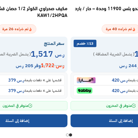
مكيف اسبليت ماندو بلس 11900 وحدة – حار / بارد
مكيف صحراوي الكوثر 1/2 حصا
KAW1/2HPQA
26
40
تم شراءه
مرة
تم شراءه
مرة
سعر المنتج
٪13 خصم
1,517
ر.س
( يشمل الضريبة المضافة )
( يشمل الضريبة الم
ر.س
1,722
س
وفر 205 ر.س
ر.س
420
ر.س
379
قسّمها على 4 دفعات بقيمة
ر.س
420
ر.س
379
قسّمها على 4 دفعات بقيمة
متوفر في المخزون
متوفر في المخزون
إضافة إلى السلة
إضافة إلى السلة