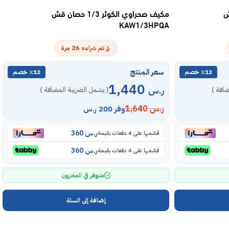
ن قش
مكيف صحراوي الكوثر 1/3 حصان قش
KAW1/3HPQA
26
تم شراءه
مرة
سعر المنتج
٪12 خصم
٪12 خصم
1,440
ر.س
ضافة )
( يشمل الضريبة المضافة )
ر.س
1,640
وفر 200 ر.س
ر.س
360
قسّمها على 4 دفعات بقيمة
ر.س
360
قسّمها على 4 دفعات بقيمة
متوفر في المخزون
إضافة إلى السلة