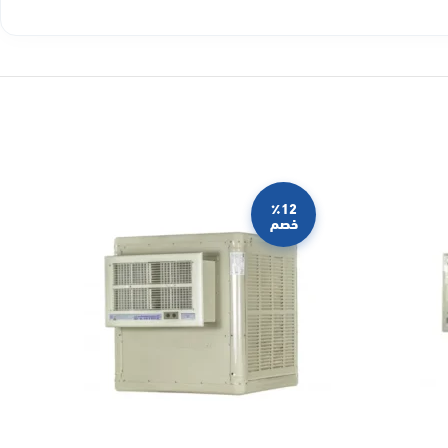
٪12
خصم