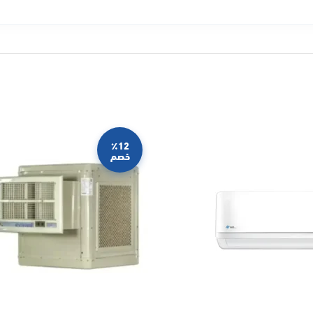
٪12
خصم