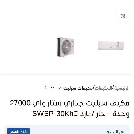
Click to enlarge
الرئيسية
المكيفات
مكيفات سبليت
مكيف سبليت جداري ستار واي 27000
وحدة – حار / بارد SWSP-30KhC
سعر المنتج
٪13 خصم