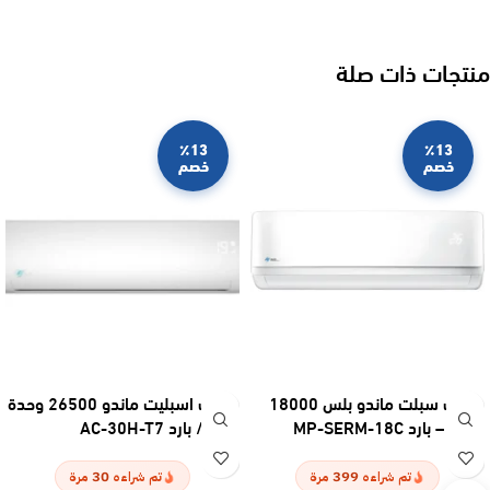
منتجات ذات صلة
٪13
٪13
خصم
خصم
مكيف سبلت ماندو بلس 18000
مكيف اسبليت ماندو 26500 وحدة
وحدة – بارد MP-SERM-18C
– حار / بارد AC-30H-T7
30
399
تم شراءه
مرة
تم شراءه
مرة