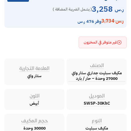
3,258
ر.س
( يشمل الضريبة المضافة )
ر.س
3,734
وفر 476 ر.س
غير متوفر في المخزون
الصنف
العلامة التجارية
مكيف سبليت جداري ستار واي
ستار واي
27000 وحدة – حار / بارد
الموديل
اللون
SWSP-30KhC
أبيض
النوع
حجم المكيف
مكيف سبليت
30000 وحدة