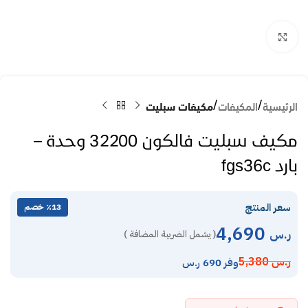
Click to enlarge
الرئيسية
المكيفات
مكيفات سبليت
مكيف سبليت فالكون 32200 وحدة –
بارد fgs36c
سعر المنتج
٪13 خصم
4,690
ر.س
( يشمل الضريبة المضافة )
ر.س
5,380
وفر 690 ر.س