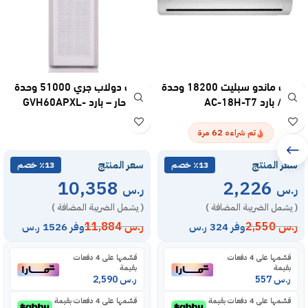
مكيف ماندو سبليت 18200 وحدة
مكيف دولاب جري 51000 وحدة
– حار / بارد AC-18H-T7
انفرتر حار – بارد GVH60APXL-
S6DTC7A
62
تم شراءه
مرة
سعر المنتج
سعر المنتج
٪13 خصم
٪13 خصم
10,358
2,226
ر.س
ر.س
( يشمل الضريبة المضافة )
( يشمل الضريبة المضافة )
ر.س
2,550
ر.س
11,884
وفر 324 ر.س
وفر 1526 ر.س
قسّمها على 4 دفعات
قسّمها على 4 دفعات
بقيمة
بقيمة
ر.س
557
ر.س
2,590
قسّمها على 4 دفعات بقيمة
قسّمها على 4 دفعات بقيمة