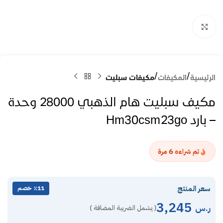
Click to enlarge
الرئيسية
المكيفات
مكيفات سبليت
مكيف سبليت هام الذهبي 28000 وحدة
– بارد Hm30csm23go
6
تم شراءه
مرة
سعر المنتج
٪11 خصم
3,245
ر.س
( يشمل الضريبة المضافة )