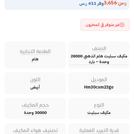
ر.س
3,656
وفر 411 ر.س
غير متوفر في المخزون
الصنف
العلامة التجارية
مكيف سبليت هام الذهبي 28000
هام
وحدة – بارد
الموديل
اللون
Hm30csm23go
أبيض
النوع
حجم المكيف
مكيف سبليت
30000 وحدة
قدرة التبريد الفعلية
تصنيف هواء المكيف