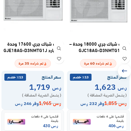
مكيف شباك جري 18000 وحدة –
مكيف شباك جري 17600 وحدة
بارد GJC18AG-D3NMTG1J
حار – بارد GJE18AG-D3NMTG1J
35
60
تم شراءه
مرة
تم شراءه
مرة
سعر المنتج
سعر المنتج
٪13 خصم
٪13 خصم
1,719
1,623
ر.س
ر.س
( يشمل الضريبة المضافة )
( يشمل الضريبة المضافة )
ر.س
1,855
ر.س
1,965
وفر 232 ر.س
وفر 246 ر.س
قسّمها على 4 دفعات
قسّمها على 4 دفعات
بقيمة
بقيمة
ر.س
406
ر.س
430