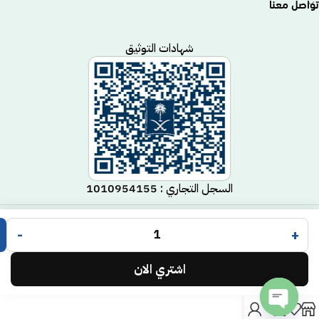
تواصل معنا
شهادات التوثيق
السجل التجاري : 1010954155
متجر مكيف
جميع الحقوق محفوظة لـ
© 2025.
-
+
Code Time
تم التطوير بواسطة
.
اشتري الان