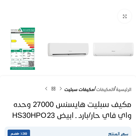
Click to enlarge
الرئيسية
المكيفات
مكيفات سبليت
مكيف سبليت هايسنس 27000 وحده
واي فاي حار/بارد ـ ابيض HS30HPO23
سعر المنتج
٪30 خصم