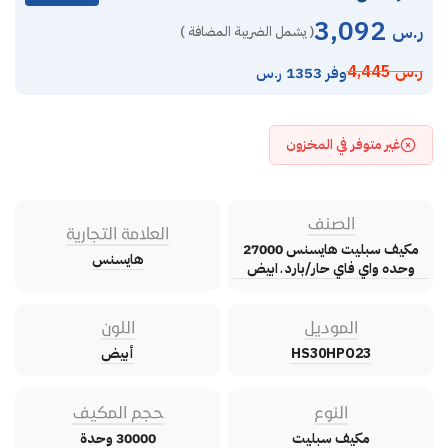
3,092
ر.س
( يشمل الضريبة المضافة )
ر.س
4,445
وفر 1353 ر.س
غير متوفر في المخزون
الصنف
العلامة التجارية
مكيف سبليت هايسنس 27000
هايسنس
وحده واي فاي حار/بارد ـ ابيض
الموديل
اللون
HS30HPO23
أبيض
النوع
حجم المكيف
مكيف سبليت
30000 وحدة