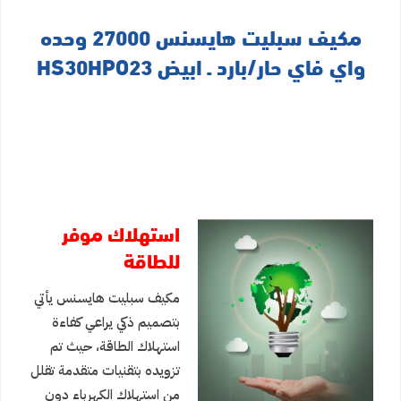
مكيف سبليت هايسنس 27000 وحده
واي فاي حار/بارد ـ ابيض HS30HPO23
استهلاك موفر
للطاقة
مكيف سبليت هايسنس يأتي
بتصميم ذكي يراعي كفاءة
استهلاك الطاقة، حيث تم
تزويده بتقنيات متقدمة تقلل
من استهلاك الكهرباء دون