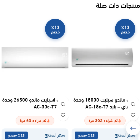
منتجات ذات صلة
٪13
٪13
خصم
خصم
مكيف ماندو سبليت 18000 وحدة
مكيف اسبليت ماندو 26500 وحدة
واي فاي – بارد AC-18c-T7
– بارد AC-30c-T7
63
302
تم شراءه
مرة
تم شراءه
مرة
سعر المنتج
سعر المنتج
٪13 خصم
٪13 خصم