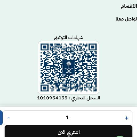
الأقسام
تواصل معنا
شهادات التوثيق
السجل التجاري : 1010954155
متجر مكيف
جميع الحقوق محفوظة لـ
© 2025.
-
+
Code Time
تم التطوير بواسطة
.
اشتري الان