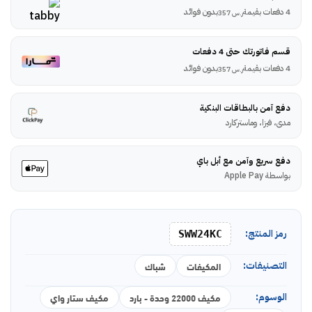
4 دفعات بقيمة
بدون فوائد
ر.س
357
قسم فاتورتك حتى 4 دفعات
4 دفعات بقيمة
بدون فوائد
ر.س
357
دفع آمن بالبطاقات البنكية
مدى، فيزا، وماستركارد
دفع سريع وآمن مع أبل باي
بواسطة Apple Pay
رمز المنتج:
SWW24KC
التصنيفات:
المكيفات
شباك
الوسوم:
مكيف 22000 وحدة - بارد
مكيف ستار واي