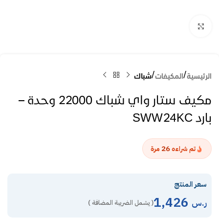
Click to enlarge
الرئيسية
المكيفات
شباك
مكيف ستار واي شباك 22000 وحدة –
بارد SWW24KC
26
تم شراءه
مرة
سعر المنتج
1,426
ر.س
( يشمل الضريبة المضافة )