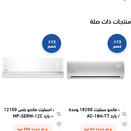
منتجات ذات صلة
٪13
٪13
خصم
خصم
مكيف ماندو سبليت 18200 وحدة
مكيف اسبليت ماندو بلس 12100
– حار / بارد AC-18H-T7
وحدة – بارد MP-SERM-12C
106
62
تم شراءه
مرة
تم شراءه
مرة