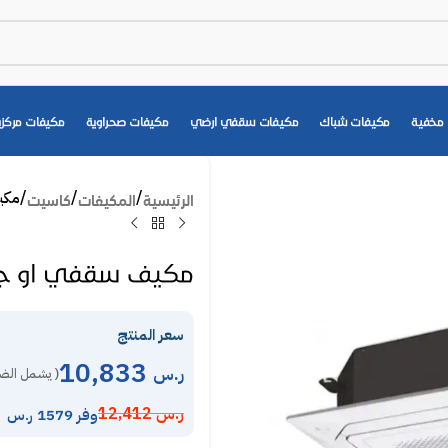
مخفية
مكيفات شباك
مكيفات سقفي ارضي
مكيفات صحراوية
مكيفات مركزي
مكيف سقف
الرئيسية
المكيفات
كاسيت
مكيف سقفي او جنرال 38600 وحدة – حار/بارد z
سعر المنتج
10,833
ر.س
( يشمل الضر
ر.س
12,412
وفر 1579 ر.س