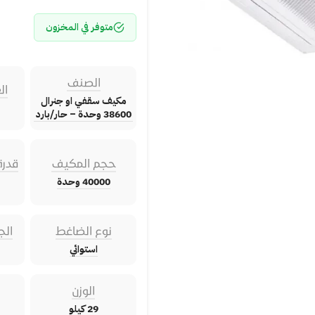
متوفر في المخزون
الصنف
ال
مكيف سقفي او جنرال
38600 وحدة – حار/بارد
حجم المكيف
قدرة
40000 وحدة
نوع الضاغط
الج
استوائي
الوزن
29 كيلو