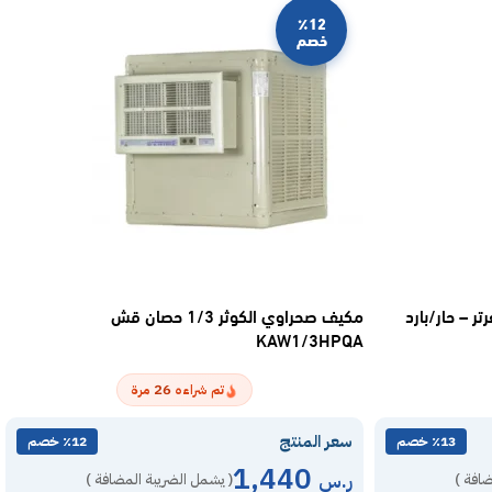
٪12
خصم
44 وحدة انفرتر – حار/بارد
مكيف صحراوي الكوثر 1/3 حصان قش
KAW1/3HPQA
26
تم شراءه
مرة
سعر المنتج
٪13 خصم
٪12 خصم
1,440
ر.س
ضافة )
( يشمل الضريبة المضافة )