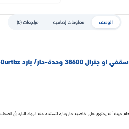
الوصف
معلومات إضافية
مراجعات (0)
رال 38600 وحدة-حار/ بارد Ausa40urtbz
حيث أنه يحتوي على خاصيه حار وبارد لتستمد منه الهواء البارد في الصيف و ا