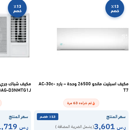
٪13
٪13
خصم
خصم
مكيف اسبليت ماندو 26500 وحدة – بارد AC-30c-
8AG-D3NMTG1J
T7
63
تم شراءه
مرة
سعر المنتج
سعر المنتج
٪13 خصم
1,719
3,601
ر.س
ر.س
( يشمل الضريبة المضافة )