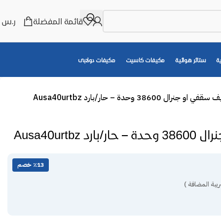
قائمة المفضلة
ر.س
0
ة
ستائر هوائية
مكيفات كاسيت
مكيفات دولابى
ي او جنرال 38600 وحدة – حار/بارد Ausa40urtbz
Ausa40urtb
٪13 خصم
يبة المضافة )