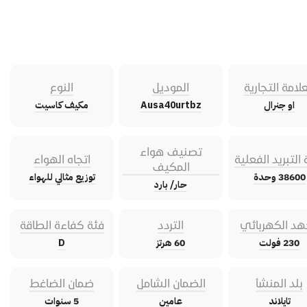
علامة التجارية
الموديل
النوع
او جنرال
Ausa40urtbz
مكيف كاسيت
تصنيف هواء
 التبريد الفعلية
اتجاه الهواء
المكيف
38600 وحدة
توزيع مثالي للهواء
حار/ بارد
هد الكهربائي
التردد
فئة كفاءة الطاقة
230 فولت
60 هرتز
D
بلد المنشأ
الضمان الشامل
ضمان الضاغط
تايلاند
عامين
5 سنوات