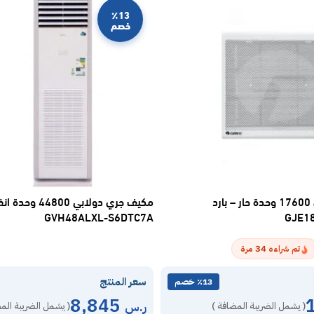
٪13
خصم
مكيف شباك جري 17600 وحدة حار – بارد
مكيف جري دولابي 800
GVH48ALXL-S6DTC7A
GJE1
34
تم شراءه
مرة
سعر المنتج
٪13 خصم
8,845
ر.س
( يشمل الضريبة المضافة )
( يشمل الضريبة الم