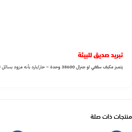
تبريد صديق للبيئة
يتميز مكيف سقفي او جنرال 38600 وحدة – حار/بارد بأنه مزود بسائل تبريد آمن على الصحة وصديق للبيئة يقلل من التأثير الضار على البيئه لتحصل على هواء نقي للحفاظ على صحتك
منتجات ذات صلة