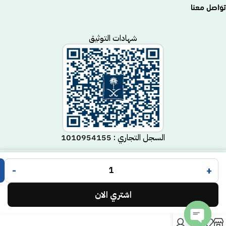
تواصل معنا
شهادات التوثيق
السجل التجاري : 1010954155
متجر مكيف
جميع الحقوق محفوظة لـ
© 2025.
-
+
Code Time
تم التطوير بواسطة
.
اشتري الان