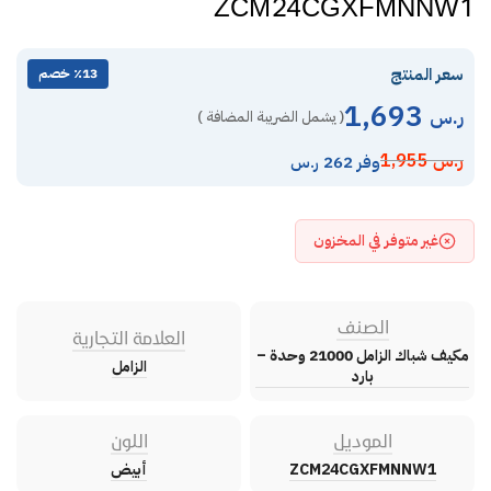
ZCM24CGXFMNNW1
سعر المنتج
٪13 خصم
1,693
ر.س
( يشمل الضريبة المضافة )
ر.س
1,955
وفر 262 ر.س
غير متوفر في المخزون
الصنف
العلامة التجارية
مكيف شباك الزامل 21000 وحدة –
الزامل
بارد
الموديل
اللون
ZCM24CGXFMNNW1
أبيض