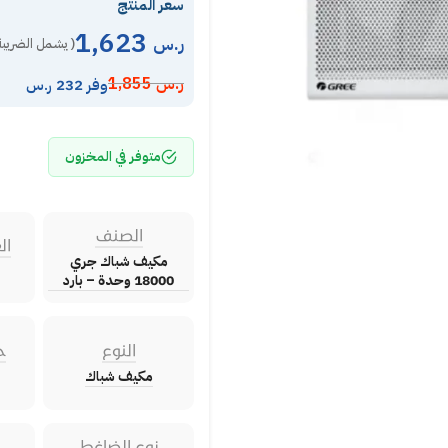
سعر المنتج
1,623
ر.س
( يشمل الضريبة
ر.س
1,855
وفر 232 ر.س
متوفر في المخزون
الصنف
ال
مكيف شباك جري
18000 وحدة – بارد
النوع
ح
مكيف شباك
نوع الضاغط