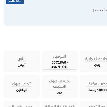
٪13 خصم
 المضافة )
الموديل
علامة التجارية
اللون
GJC18AG-
جري
أبيض
D3NMTG1J
تصنيف هواء
جم المكيف
اتجاه الهواء
المكيف
18000 وحدة
اتجاهين
بارد
نوع التحكم
فئة كفاءة الطاقة
الجهد الكهربائي