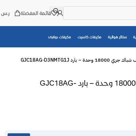
قائمة المفضلة
ر.س
0
ة
ستائر هوائية
مكيفات كاسيت
مكيفات دولابى
ي 18000 وحدة – بارد GJC18AG-D3NMTG1J
مكيف شباك جري 18000 وحدة – بارد GJC18AG-