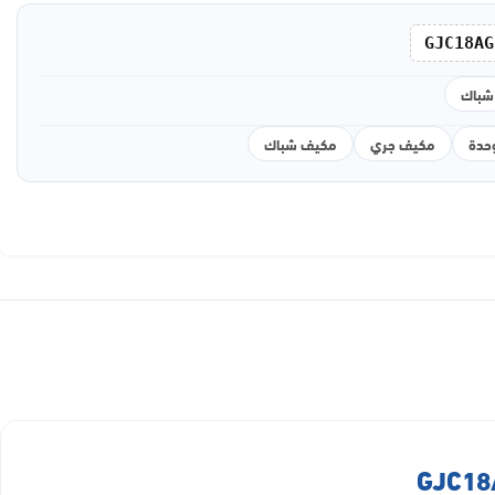
GJC18AG
شباك
مكيف جري
مكيف شباك