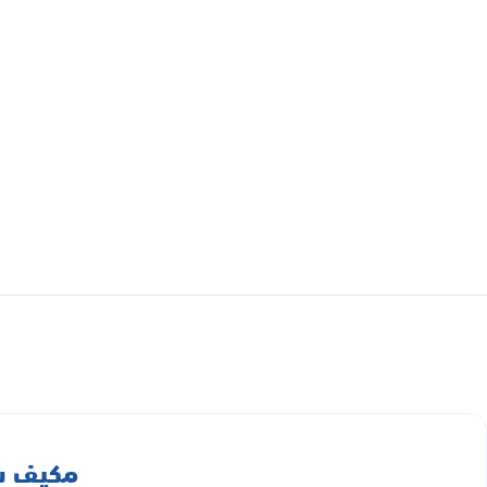
مكيف شباك جري 18000 