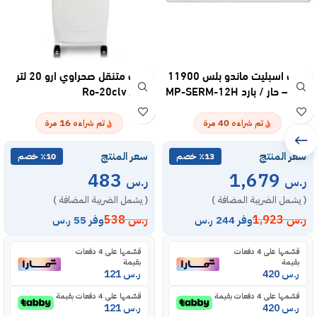
مكيف اسبليت ماندو بلس 11900
مكيف متنقل صحراوي ارو 20 لتر
وحدة – حار / بارد MP-SERM-12H
كرتون Ro-20clv
16
40
تم شراءه
مرة
تم شراءه
مرة
سعر المنتج
سعر المنتج
٪13 خصم
٪10 خصم
483
1,679
ر.س
ر.س
( يشمل الضريبة المضافة )
( يشمل الضريبة المضافة )
ر.س
1,923
ر.س
538
وفر 244 ر.س
وفر 55 ر.س
قسّمها على 4 دفعات
قسّمها على 4 دفعات
بقيمة
بقيمة
ر.س
420
ر.س
121
قسّمها على 4 دفعات بقيمة
قسّمها على 4 دفعات بقيمة
ر.س
420
ر.س
121