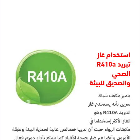
استخدام غاز
تبريد R410a
الصحي
والصديق للبيئة
يتميز مكيف شباك
سرين بأنه يستخدم غاز
التبريد R410A وهو
الغاز الأكثر إستخداما في
مكيفات الهواء حيث أن لديها خصائص عالية لحماية البيئة وطبقة
الأوزون وأيضا غير ضار بصحة الأفراد كما يتمتع بأداء دوري فعال