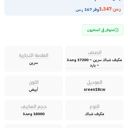
ر.س
1,347
وفر 167 ر.س
متوفر في المخزون
الصنف
العلامة التجارية
مكيف شباك سرين – 17200 وحدة
سرين
– بارد
الموديل
اللون
sreen18cw
أبيض
النوع
حجم المكيف
مكيف شباك
18000 وحدة