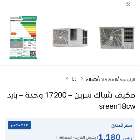
Click to enlarge
الرئيسية
المكيفات
شباك
مكيف شباك سرين – 17200 وحدة – بارد
sreen18cw
سعر المنتج
٪12 خصم
1,180
ر.س
( يشمل الضريبة المضافة )