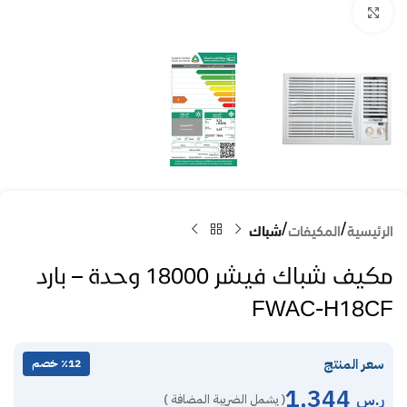
Click to enlarge
الرئيسية
المكيفات
شباك
مكيف شباك فيشر 18000 وحدة – بارد
FWAC-H18CF
سعر المنتج
٪12 خصم
1,344
ر.س
( يشمل الضريبة المضافة )