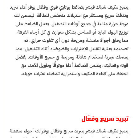
يتميز مكيف شباك فيشر بضاغط روتاري قوي وفعّال يوفر أداء تبريد
وتدفئة سريع ومستقر مع استهلاك منخفض للطاقة، ليضمن لك
درجة حرارة مثالية في جميع أوقات التشغيل. يعمل الضاغط على
توزيع الهواء البارد أو الساخن بشكل متوازن في كل أرجاء الغرفة،
مما يخلق أجواءً منعشة ومريحة دون أي تفاوت حراري. تم
تصميمه بعناية لتقليل الاهتزازات والضوضاء أثناء التشغيل، مما
يمنحك تجربة استخدام هادئة ومريحة في جميع الأوقات. بفضل
قوته وفعاليته، يضمن الضاغط أداءً موثوقًا وطويل الأمد، مع
الحفاظ على كفاءة المكيف واستمرارية تشغيله لفترات طويلة.
تبريد سريع وفعّال
يتميز مكيف شباك فيشر بتبريد سريع وفعّال يوفر لك أجواء منعشة