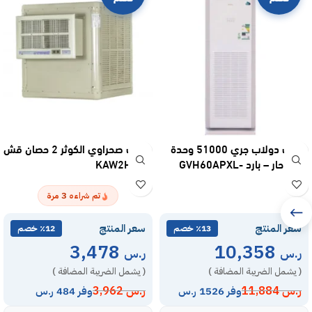
مكيف دولاب جري 51000 وحدة
مكيف صحراوي الكوثر 2 حصان قش
انفرتر حار – بارد GVH60APXL-
KAW2HPQA
S6DTC7A
3
تم شراءه
مرة
سعر المنتج
سعر المنتج
٪13 خصم
٪12 خصم
3,478
10,358
ر.س
ر.س
( يشمل الضريبة المضافة )
( يشمل الضريبة المضافة )
ر.س
11,884
ر.س
3,962
وفر 1526 ر.س
وفر 484 ر.س