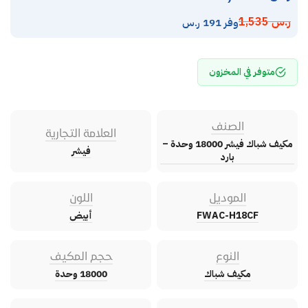
ر.س
1,535
وفر 191 ر.س
متوفر في المخزون
الصنف
العلامة التجارية
مكيف شباك فيشر 18000 وحدة –
فيشر
بارد
الموديل
اللون
FWAC-H18CF
أبيض
النوع
حجم المكيف
مكيف شباك
18000 وحدة