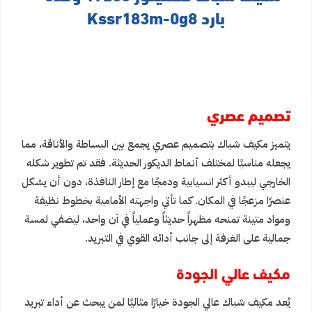
بارد Kssr183m-0g8
تصميم عصري
يتميز مكيف شباك بتصميم عصري يجمع بين البساطة والأناقة، مما
يجعله مناسبًا لمختلف أنماط الديكور الحديثة. فقد تم تطوير شكله
الخارجي ليبدو أكثر انسيابية ودمجًا مع إطار النافذة، دون أن يشكل
عنصرًا مزعجًا في المكان. كما تأتي واجهته الأمامية بخطوط نظيفة
ومواد متينة تمنحه مظهراً حديثاً وعملياً في آن واحد، ليضفي لمسة
جمالية على الغرفة إلى جانب أدائه القوي في التبريد.
مكيف عالي الجودة
يُعد مكيف شباك عالي الجودة خيارًا مثاليًا لمن يبحث عن أداء تبريد