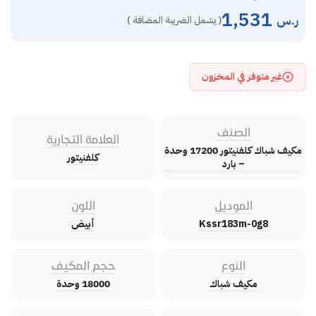
1,531
ر.س
( يشمل الضريبة المضافة )
غير متوفر في المخزون
الصنف
العلامة التجارية
مكيف شباك كلفنيتور 17200 وحدة
كلفنيتور
– بارد
الموديل
اللون
Kssr183m-0g8
أبيض
النوع
حجم المكيف
مكيف شباك
18000 وحدة