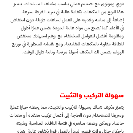
قوي وموثوق مع تصميم عملي يناسب مختلف المساحات. يتميز
هذا النوع من المكيفات بكفاءة عالية في تبريد الغرفة بسرعة،
إضافةً إلى متانته وقدرته على العمل لساعات طويلة دون انخفاض
في الأداء. كما يُصنع من مواد عالية الجودة تضمن عمرًا أطول
ومقاومة أفضل للعوامل المختلفة، مع توفير استهلاك منخفض
للطاقة مقارنة بالمكيفات التقليدية. ومع تقنياته المتطورة في توزيع
الهواء، يضمن لك المكيف أجواءً مريحة وثابتة طوال الوقت.
سهولة التركيب والتثبيت
يتميّز مكيف شباك بسهولة التركيب والتثبيت، مما يجعله خيارًا عمليًا
وسريعًا للاستخدام دون الحاجة إلى أعمال تركيب معقدة أو معدات
خاصة. ويمكن وضعه مباشرة في فتحة النافذة المناسبة وتثبيته
بإحكام خلال وقت قصير، ليبدأ بالعمل فورًا بكفاءة عالية. هذه