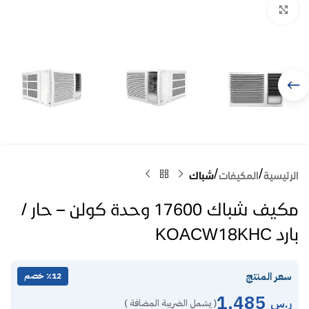
Click to enlarge
الرئيسية
المكيفات
شباك
مكيف شباك 17600 وحدة كولن – حار /
بارد KOACW18KHC
سعر المنتج
٪12 خصم
1,485
ر.س
( يشمل الضريبة المضافة )