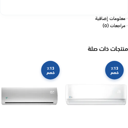
معلومات إضافية
مراجعات (0)
منتجات ذات صلة
٪13
٪13
خصم
خصم