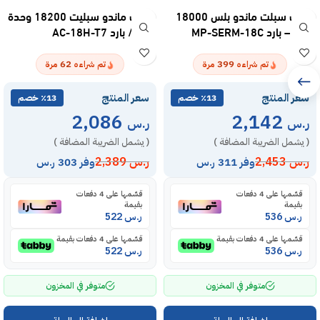
مكيف سبلت ماندو بلس 18000
مكيف ماندو سبليت 18200 وحدة
وحدة – بارد MP-SERM-18C
– حار / بارد AC-18H-T7
62
399
تم شراءه
مرة
تم شراءه
مرة
سعر المنتج
سعر المنتج
٪13 خصم
٪13 خصم
2,086
2,142
ر.س
ر.س
( يشمل الضريبة المضافة )
( يشمل الضريبة المضافة )
ر.س
2,453
ر.س
2,389
وفر 311 ر.س
وفر 303 ر.س
قسّمها على 4 دفعات
قسّمها على 4 دفعات
بقيمة
بقيمة
ر.س
536
ر.س
522
قسّمها على 4 دفعات بقيمة
قسّمها على 4 دفعات بقيمة
ر.س
536
ر.س
522
متوفر في المخزون
متوفر في المخزون