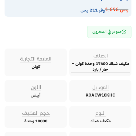
ر.س
1,696
وفر 211 ر.س
متوفر في المخزون
الصنف
العلامة التجارية
مكيف شباك 17600 وحدة كولن –
كولن
حار / بارد
الموديل
اللون
KOACW18KHC
أبيض
النوع
حجم المكيف
مكيف شباك
18000 وحدة