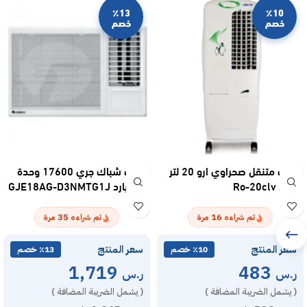
٪13
٪10
خصم
خصم
مكيف متنقل صحراوي ارو 20 لتر
مكيف شباك جري 17600 وحدة
كرتون Ro-20clv
حار – بارد GJE18AG-D3NMTG1J
35
16
تم شراءه
مرة
تم شراءه
مرة
سعر المنتج
سعر المنتج
٪10 خصم
٪13 خصم
1,719
483
ر.س
ر.س
( يشمل الضريبة المضافة )
( يشمل الضريبة المضافة )