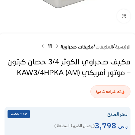
Click to enlarge
الرئيسية
المكيفات
مكيفات صحراوية
مكيف صحراوي الكوثر 3/4 حصان كرتون
– موتور أمريكي KAW3/4HPKA (AM)
4
تم شراءه
مرة
سعر المنتج
٪12 خصم
3,798
ر.س
( يشمل الضريبة المضافة )