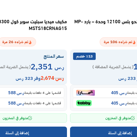
مكيف اسبليت ماندو بلس 12100 وحدة – بارد MP-
MSTS18CRNAG15
26
106
تم شراءه
مرة
تم شراءه
مرة
سعر المنتج
٪13 خصم
2,351
ر.س
( يشمل الضريبة المضافة )
( يشمل الضريبة الم
ر.س
2,674
س
وفر 323 ر.س
ر.س
405
ر.س
588
قسّمها على 4 دفعات بقيمة
ر.س
405
ر.س
588
قسّمها على 4 دفعات بقيمة
متوفر في المخزون
متوفر في المخزون
إضافة إلى السلة
إضافة إلى السلة