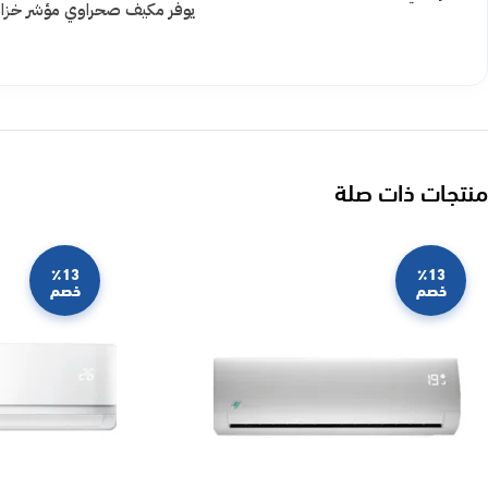
يوفر مكيف صحراوي مؤشر خزان ا
منتجات ذات صلة
٪13
٪13
خصم
خصم