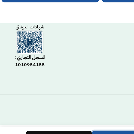
شهادات التوثيق
السجل التجاري :
1010954155