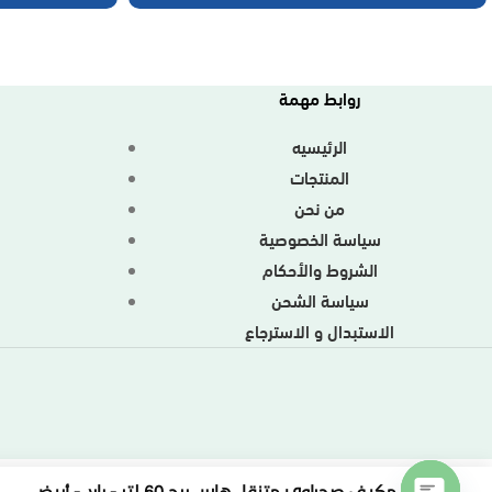
روابط مهمة
الرئيسيه
المنتجات
من نحن
سياسة الخصوصية
الشروط والأحكام
م
سياسة الشحن
الاستبدال و الاسترجاع
مكيف صحراوي متنقل هاس برج 60 لتر - بارد - أبيض HCP5220