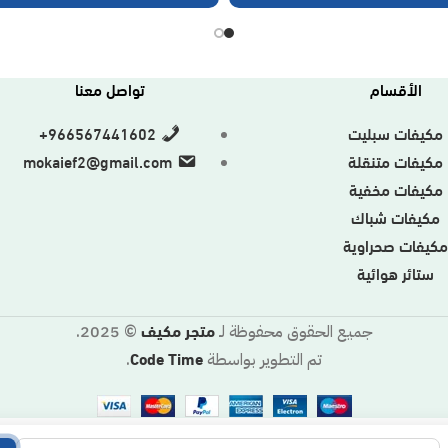
الأقسام
تواصل معنا
مكيفات سبليت
966567441602+
مكيفات متنقلة
mokaief2@gmail.com
مكيفات مخفية
مكيفات شباك
كيفات صحراوية
ستائر هوائية
متجر مكيف
جميع الحقوق محفوظة لـ
© 2025.
Code Time
تم التطوير بواسطة
.