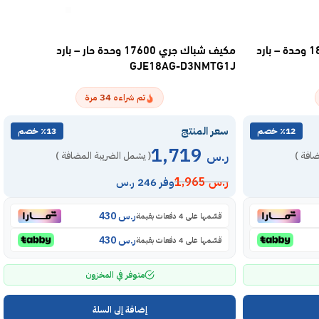
مكيف ميديا سبليت سوبر كول 18300 وحدة – بارد
مكيف شباك جري 17600 وحدة حار – بارد
GJE18AG-D3NMTG1J
34
تم شراءه
مرة
سعر المنتج
٪12 خصم
٪13 خصم
1,719
ر.س
ضافة )
( يشمل الضريبة المضافة )
ر.س
1,965
وفر 246 ر.س
ر.س
430
قسّمها على 4 دفعات بقيمة
ر.س
430
قسّمها على 4 دفعات بقيمة
متوفر في المخزون
إضافة إلى السلة