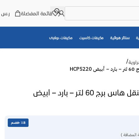
قائمة المفضلة
ر.س
0
ة
ستائر هوائية
مكيفات كاسيت
مكيفات دولابى
اوية
HCP
مكيف صحراوي متنقل هاس برج 60 لتر – بارد – أبيض
٪8 خصم
 المضافة )