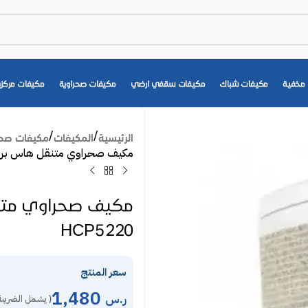
مخفية
مكيفات شباك
مكيفات سقفي ارضي
مكيفات صحراوية
مكيفات مركزي
الرئيسية
المكيفات
مكيفات صحر
مكيف صحراوي متنقل هاس برج 60 لتر – بارد – أبيض 5220
HCP5220
سعر المنتج
1,480
ر.س
( يشمل الضريبة