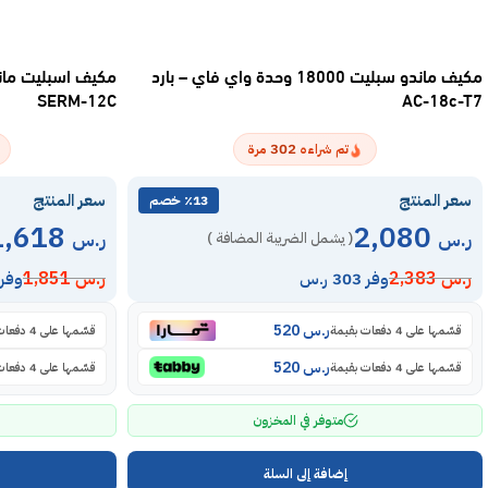
مكيف ماندو سبليت 18000 وحدة واي فاي – بارد
SERM-12C
AC-18c-T7
302
تم شراءه
مرة
سعر المنتج
سعر المنتج
٪13 خصم
1,618
2,080
ر.س
ر.س
( يشمل الضريبة المضافة )
ر.س
2,383
ر.س
1,851
وفر 303 ر.س
وفر 233 ر.
ر.س
520
قسّمها على 4 دفعات بقيمة
قسّمها على 4 دفعات بقيمة
ر.س
520
قسّمها على 4 دفعات بقيمة
قسّمها على 4 دفعات بقيمة
متوفر في المخزون
إضافة إلى السلة