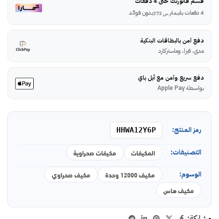
قسم فاتورتك حتى 4 دفعات
4 دفعات بقيمة
بدون فوائد
ر.س
373
دفع آمن بالبطاقات البنكية
مدى، فيزا، وماستركارد
دفع سريع وآمن مع أبل باي
بواسطة Apple Pay
رمز المنتج:
HHWA12Y6P
التصنيفات:
المكيفات
مكيفات صحراوية
الوسوم:
مكيف 12000 وحدة
مكيف صحراوي
مكيف هاس
مشاركة: