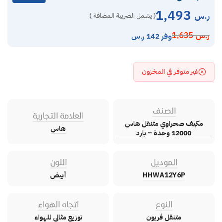
1,493
ر.س
( يشمل الضريبة المضافة )
ر.س
1,635
وفر 142 ر.س
غير متوفر في المخزون
الصنف
العلامة التجارية
مكيف صحراوي متنقل هاس
هاس
12000 وحدة – بارد
الموديل
اللون
HHWA12Y6P
أبيض
النوع
اتجاه الهواء
متنقل فريون
توزيع مثالي للهواء