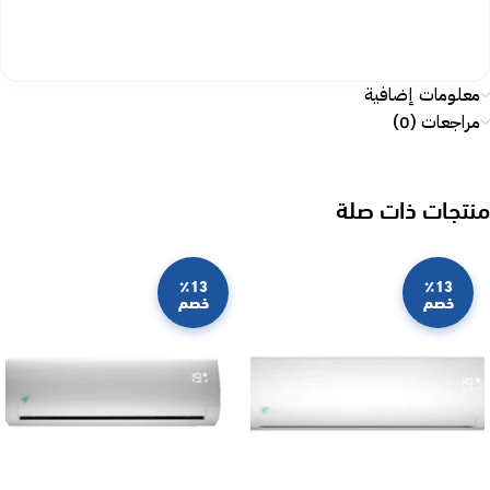
معلومات إضافية
مراجعات (0)
منتجات ذات صلة
٪13
٪13
خصم
خصم