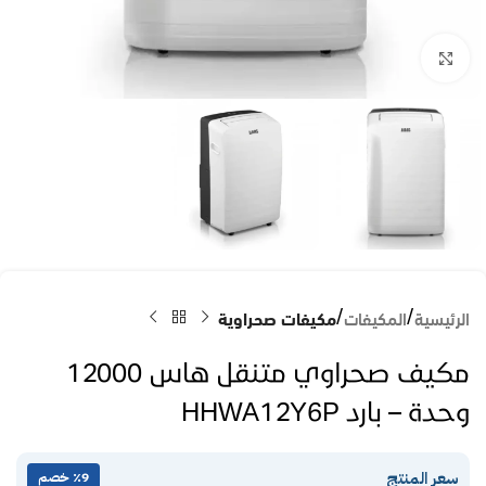
Click to enlarge
الرئيسية
المكيفات
مكيفات صحراوية
مكيف صحراوي متنقل هاس 12000
وحدة – بارد HHWA12Y6P
سعر المنتج
٪9 خصم