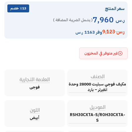
سعر المنتج
٪13 خصم
7,960
ر.س
( يشمل الضريبة المضافة )
ر.س
9,123
وفر 1163 ر.س
غير متوفر في المخزون
الصنف
العلامة التجارية
مكيف فوجي سبليت 28000 وحدة
فوجى
انفيرتر – بارد
الموديل
اللون
RSH30CXTA-S/ROH30CXTA-
أبيض
S