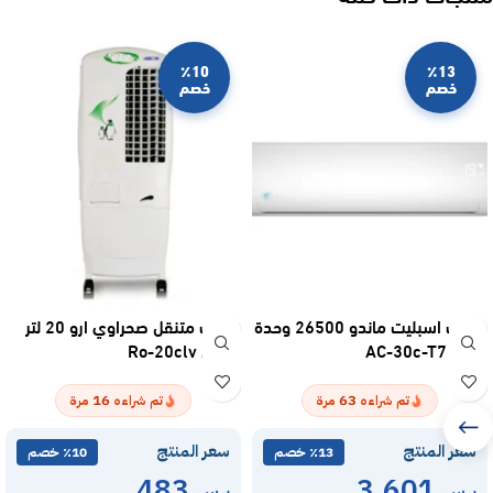
٪10
٪13
خصم
خصم
مكيف اسبليت ماندو 26500 وحدة
مكيف متنقل صحراوي ارو 20 لتر
– بارد AC-30c-T7
كرتون Ro-20clv
16
63
تم شراءه
مرة
تم شراءه
مرة
سعر المنتج
سعر المنتج
٪13 خصم
٪10 خصم
483
3,601
ر.س
ر.س