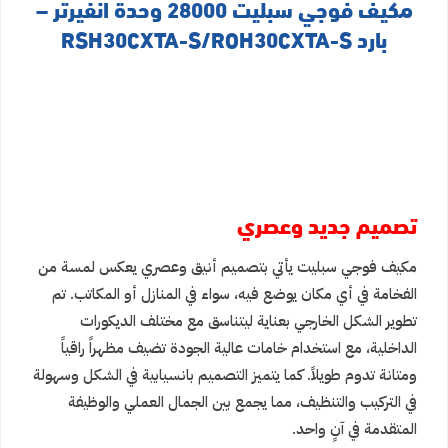
مكيف فوجي سبليت 28000 وحدة انفيرتر –
بارد RSH30CXTA-S/ROH30CXTA-S
تصميم جديد وعصري
مكيف فوجي سبليت يأتي بتصميم أنيق وعصري يعكس لمسة من
الفخامة في أي مكان يوضع فيه، سواء في المنازل أو المكاتب. تم
تطوير الشكل الخارجي بعناية ليتناسق مع مختلف الديكورات
الداخلية، مع استخدام خامات عالية الجودة تضيف مظهراً راقياً
ومتانة تدوم طويلاً. كما يتميز التصميم بانسيابية في الشكل وسهولة
في التركيب والتنظيف، مما يجمع بين الجمال العملي والوظيفة
المتقدمة في آنٍ واحد.