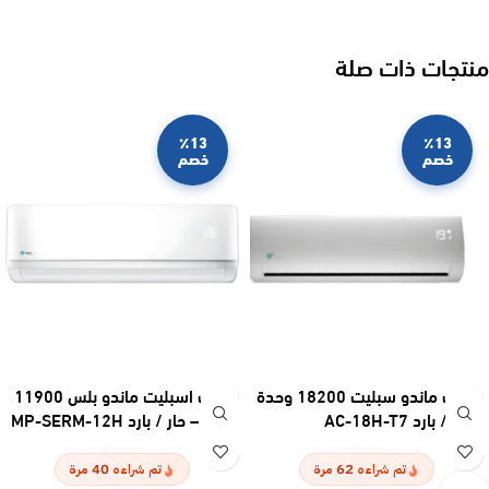
منتجات ذات صلة
٪13
٪13
خصم
خصم
مكيف ماندو سبليت 18200 وحدة
مكيف اسبليت ماندو بلس 11900
– حار / بارد AC-18H-T7
وحدة – حار / بارد MP-SERM-12H
40
62
تم شراءه
مرة
تم شراءه
مرة