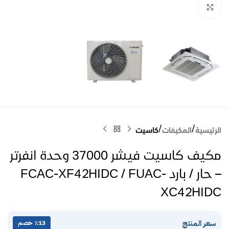
Click to enlarge
الرئيسية
المكيفات
كاسيت
مكيف كاسيت فيشر 37000 وحدة انفرتر
– حار / بارد FCAC-XF42HIDC / FUAC-
XC42HIDC
سعر المنتج
٪13 خصم