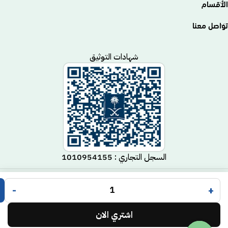
الأقسام
تواصل معنا
شهادات التوثيق
السجل التجاري : 1010954155
متجر مكيف
جميع الحقوق محفوظة لـ
© 2025.
-
+
Code Time
تم التطوير بواسطة
.
اشتري الان