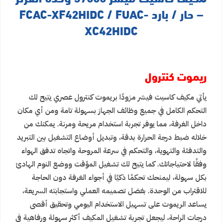
– حار / بارد FCAC-XF42HIDC / FUAC-
XC42HIDC
ريموت كنترول
يأتي مكيف كاسيت فيشر مزودًا بريموت كنترول عصري يتيح لك
التحكم الكامل في جميع وظائف الجهاز بسهولة تامة ومن أي مكان
داخل الغرفة، مما يوفر تجربة استخدام مريحة ومرنة. يمكنك من
خلاله ضبط درجة الحرارة بدقة، وتبديل أوضاع التشغيل بين التبريد
والتدفئة والتهوية، والتحكم في سرعة المروحة واتجاه تدفق الهواء
وفقًا لاحتياجاتك. كما يتيح لك تشغيل المؤقت ووضع النوم الهادئ
بكل سهولة، ليمنحك تحكمًا ذكيًا في أجواء الغرفة دون الحاجة
للاقتراب من الوحدة. بفضل تصميمه العملي واستجابته السريعة،
يساعد الريموت على تسهيل الاستخدام اليومي وتحقيق أقصى
درجات الراحة، ليجعل تجربة تشغيل المكيف أكثر سهولة ورفاهية في