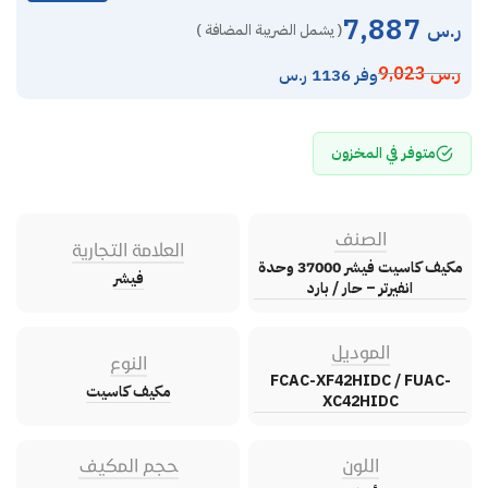
7,887
ر.س
( يشمل الضريبة المضافة )
ر.س
9,023
وفر 1136 ر.س
متوفر في المخزون
الصنف
العلامة التجارية
مكيف كاسيت فيشر 37000 وحدة
فيشر
انفيرتر – حار / بارد
الموديل
النوع
FCAC-XF42HIDC / FUAC-
مكيف كاسيت
XC42HIDC
اللون
حجم المكيف