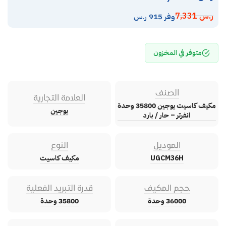
ر.س
7,331
وفر 915 ر.س
متوفر في المخزون
الصنف
العلامة التجارية
مكيف كاسيت يوجين 35800 وحدة
يوجين
انفرتر – حار / بارد
الموديل
النوع
UGCM36H
مكيف كاسيت
حجم المكيف
قدرة التبريد الفعلية
36000 وحدة
35800 وحدة