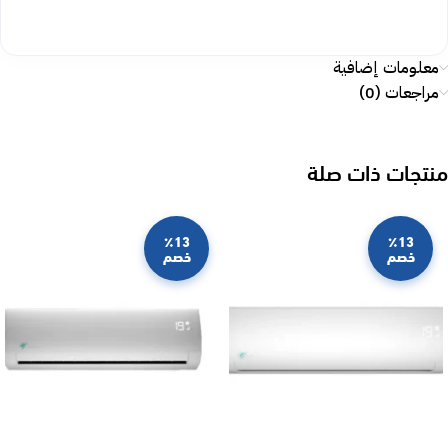
معلومات إضافية
مراجعات (0)
منتجات ذات صلة
٪13
٪13
خصم
خصم