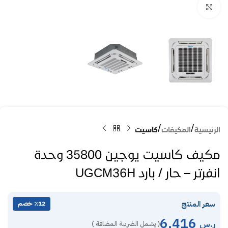
Click to enlarge
الرئيسية
المكيفات
كاسيت
مكيف كاسيت يوجين 35800 وحدة
انفرتر – حار / بارد UGCM36H
سعر المنتج
٪12 خصم
6,416
ر.س
( يشمل الضريبة المضافة )