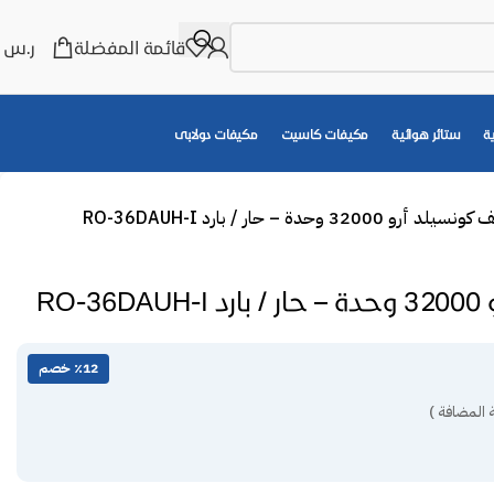
قائمة المفضلة
ر.س
0
ة
ستائر هوائية
مكيفات كاسيت
مكيفات دولابى
لد أرو 32000 وحدة – حار / بارد RO-36DAUH-I
RO-
٪12 خصم
 المضافة )