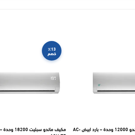
٪13
خصم
مكيف اسبليت ماندو 12000 وحدة – بارد ابيض AC-