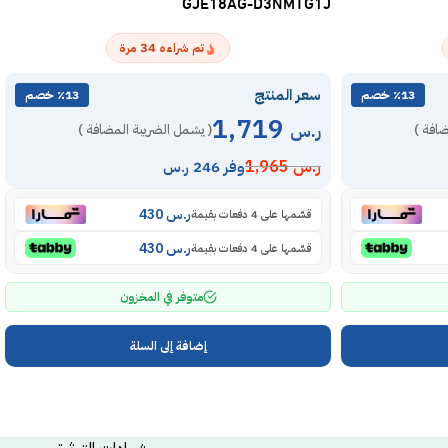
GJE18AG-D3NMTG1J
34
تم شراءه
مرة
سعر المنتج
٪13 خصم
٪13 خصم
1,719
ر.س
ضافة )
( يشمل الضريبة المضافة )
ر.س
1,965
وفر 246 ر.س
ر.س
430
قسّمها على 4 دفعات بقيمة
ر.س
430
قسّمها على 4 دفعات بقيمة
متوفر في المخزون
إضافة إلى السلة