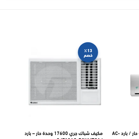
٪13
خصم
مكيف ماندو سبليت 18200 وحدة – حار / بارد AC-
مكيف شباك جري 17600 وحدة حار – بارد