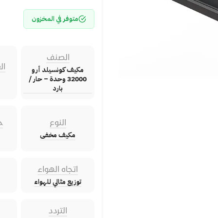
متوفر في المخزون
الصنف
ال
مكيف كونسيلد أرو
32000 وحدة – حار /
بارد
النوع
ح
مكيف مخفى
اتجاه الهواء
توزيع مثالي للهواء
التردد