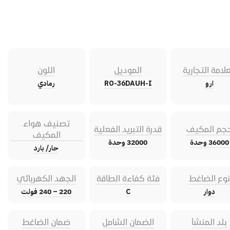
علامة التجارية
الموديل
اللون
ارو
RO-36DAUH-I
رمادي
تصنيف هواء
جم المكيف
قدرة التبريد الفعلية
المكيف
36000 وحدة
32000 وحدة
حار/ بارد
نوع الضاغط
فئة كفاءة الطاقة
الجهد الكهربائي
دوار
C
220 – 240 فولت
بلد المنشأ
الضمان الشامل
ضمان الضاغط