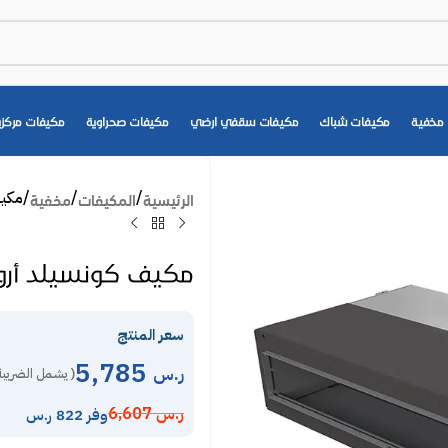
مخفية
مكيفات شباك
مكيفات سقفي ارضي
مكيفات صحراوية
مكيفات مركزي
مكيف كونسي
الرئيسية
المكيفات
مخفية
مكيف كونسيلد أرو 32000 وحدة – حار / بارد 36DAUH-I
سعر المنتج
5,785
ر.س
( يشمل الضريبة
ر.س
6,607
وفر 822 ر.س