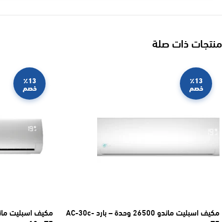
منتجات ذات صلة
٪13
٪13
خصم
خصم
مكيف اسبليت ماندو 26500 وحدة – بارد AC-30c-