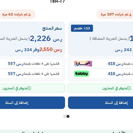
18H-T7
62
107
تم شراءه
مرة
تم شراءه
مرة
سعر المنتج
٪13 خصم
2,226
ر.س
( يشمل الضريبة المضافة )
( يشمل الضريبة الم
ر.س
2,550
س
وفر 324 ر.س
ر.س
418
ر.س
557
قسّمها على 4 دفعات بقيمة
ر.س
418
ر.س
557
قسّمها على 4 دفعات بقيمة
متوفر في المخزون
متوفر في المخزون
إضافة إلى السلة
إضافة إلى السلة
الأقسام
تواصل معنا