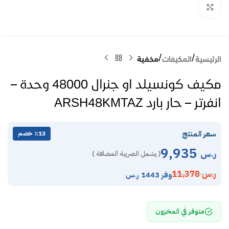
Click to enlarge
الرئيسية
المكيفات
مخفية
مكيف كونسيلد او جنرال 48000 وحدة –
انفرتر – حار بارد ARSH48KMTAZ
سعر المنتج
٪13 خصم
9,935
ر.س
( يشمل الضريبة المضافة )
ر.س
11,378
وفر 1443 ر.س
متوفر في المخزون