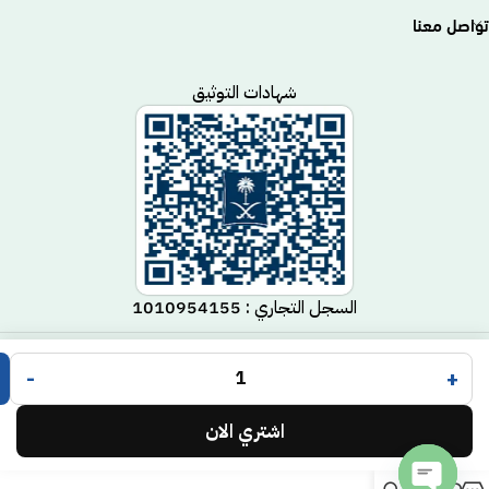
تواصل معنا
شهادات التوثيق
السجل التجاري : 1010954155
متجر مكيف
جميع الحقوق محفوظة لـ
© 2025.
-
+
Code Time
تم التطوير بواسطة
.
اشتري الان