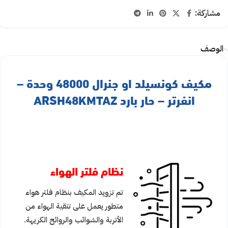
مشاركة:
الوصف
مكيف كونسيلد او جنرال 48000 وحدة –
انفرتر – حار بارد ARSH48KMTAZ
نظام فلتر الهواء
تم تزويد المكيف بنظام فلتر هواء
متطور يعمل على تنقية الهواء من
الأتربة والشوائب والروائح الكريهة.