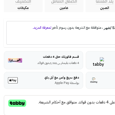
بلد المنشأ
الضمان الشامل
التصنيف
الصين
عامين
مكيفات
قسم فاتورتك حتى 4 دفعات
4 دفعات بقيمة
بدون فوائد
ر.س
1,946
دفع سريع وآمن مع أبل باي
بواسطة Apple Pay