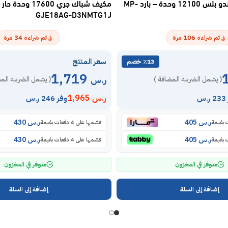
مكيف اسبليت ماندو بلس 12100 وحدة – بارد MP-
مكيف شباك جري 17600 وحد
GJE18AG-D3NMTG1J
34
106
تم شراءه
مرة
تم شراءه
مرة
سعر المنتج
٪13 خصم
1,719
ر.س
( يشمل الضريبة المضافة )
( يشمل الضريبة الم
ر.س
1,965
س
وفر 246 ر.س
ر.س
405
ر.س
430
قسّمها على 4 دفعات بقيمة
ر.س
405
ر.س
430
قسّمها على 4 دفعات بقيمة
متوفر في المخزون
متوفر في المخزون
إضافة إلى السلة
إضافة إلى السلة