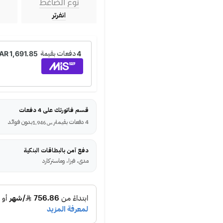
نوع الضاغط
انفرتر
قسم فاتورتك على 4 دفعات
4 دفعات بقيمة
بدون فوائد
ر.س
1,946
دفع آمن بالبطاقات البنكية
مدى، فيزا، وماستركارد