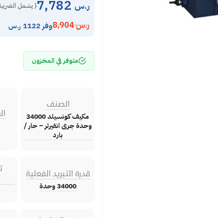
7,782
ر.س
( يشمل الضريبة
ر.س
8,904
وفر 1122 ر.س
متوفر في المخزون
الصنف
ال
مكيف كونسيلد 34000
وحدة جرى انفيرتر – حار /
بارد
ت
قدرة التبريد الفعلية
34000 وحدة