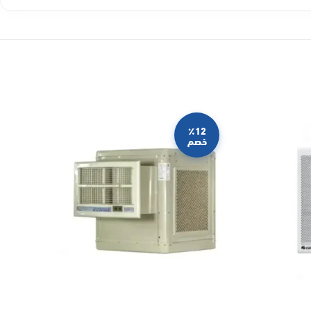
٪12
خصم