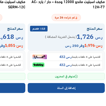
مكيف اسبليت ماندو 12000 وحدة – حار / بارد AC-
SERM-12C
12H-T7
26
تم شراءه
مرة
سعر المنتج
سعر المنتج
٪13 خصم
1,618
1,726
ر.س
ر.س
( يشمل الضريبة المضافة )
ر.س
1,976
ر.س
1,851
وفر 250 ر.س
وفر 233 ر.
ر.س
432
قسّمها على 4 دفعات بقيمة
قسّمها على 4 دفعات بقيمة
ر.س
432
قسّمها على 4 دفعات بقيمة
قسّمها على 4 دفعات بقيمة
متوفر في المخزون
إضافة إلى السلة