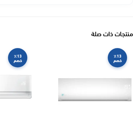
منتجات ذات صلة
٪13
٪13
خصم
خصم