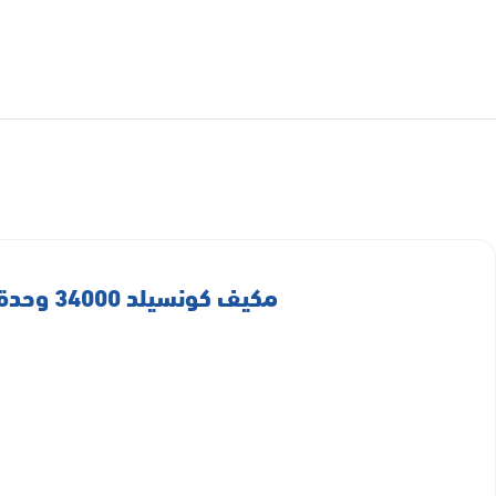
مكيف كونسيلد 34000 وحدة جرى انفيرتر – حار / بارد GFH36ADXH-S6DTE4D/I-GFH36ADXH-S6DTE4D/O