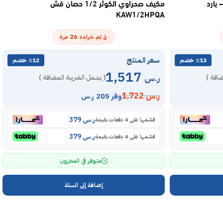
ة حار – بارد
مكيف صحراوي الكوثر 1/2 حصان قش
KAW1/2HPQA
26
تم شراءه
مرة
سعر المنتج
٪13 خصم
٪12 خصم
1,517
ر.س
ضافة )
( يشمل الضريبة المضافة )
ر.س
1,722
وفر 205 ر.س
ر.س
379
قسّمها على 4 دفعات بقيمة
ر.س
379
قسّمها على 4 دفعات بقيمة
متوفر في المخزون
إضافة إلى السلة