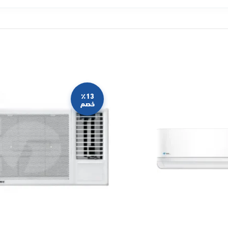
٪13
خصم