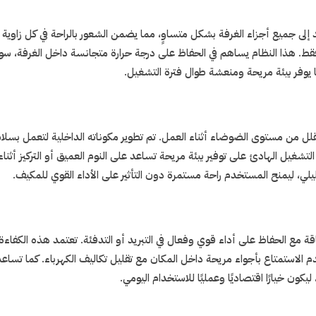
إلى جميع أجزاء الغرفة بشكل متساوٍ، مما يضمن الشعور بالراحة في كل زاوية 
فقط. هذا النظام يساهم في الحفاظ على درجة حرارة متجانسة داخل الغرفة، سواء
ما يوفر بيئة مريحة ومنعشة طوال فترة التشغيل.
من مستوى الضوضاء أثناء العمل. تم تطوير مكوناته الداخلية لتعمل بسلاسة 
 التشغيل الهادئ على توفير بيئة مريحة تساعد على النوم العميق أو التركيز أ
ي، ليمنح المستخدم راحة مستمرة دون التأثير على الأداء القوي للمكيف.
ة مع الحفاظ على أداء قوي وفعال في التبريد أو التدفئة. تعتمد هذه الكفاء
 الاستمتاع بأجواء مريحة داخل المكان مع تقليل تكاليف الكهرباء. كما تساعد
كون خيارًا اقتصاديًا وعمليًا للاستخدام اليومي.