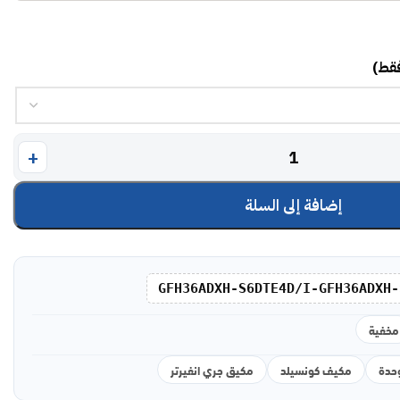
فقط)
إضافة إلى السلة
GFH36ADXH-S6DTE4D/I-GFH36ADXH-
مخفية
مكيف كونسيلد
مكيق جري انفيرتر